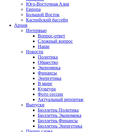
Юго-Восточная Азия
Европа
Большой Восток
Каспийский бассейн
Архив
Интервью
Вопрос-ответ
Сложный вопрос
Наши
Новости
Политика
Общество
Экономика
Финансы
Энергетика
В мире
Культура
Фото сессии
Актуальный репортаж
Выпуски
Бюллетнь Политика
Бюллетнь Экономика
Бюллетнь Финансы
Бюллетнь Энергетика
Прошу слова