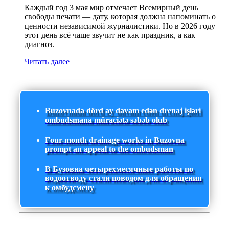
Каждый год 3 мая мир отмечает Всемирный день
свободы печати — дату, которая должна напоминать о
ценности независимой журналистики. Но в 2026 году
этот день всё чаще звучит не как праздник, а как
диагноз.
Читать далее
Buzovnada dörd ay davam edən drenaj işləri
ombudsmana müraciətə səbəb olub
Four-month drainage works in Buzovna
prompt an appeal to the ombudsman
В Бузовна четырехмесячные работы по
водоотводу стали поводом для обращения
к омбудсмену