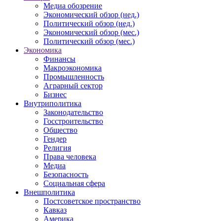
Медиа обозрение
Экономический обзор (нед.)
Политический обзор (нед.)
Экономический обзор (мес.)
Политический обзор (мес.)
Экономика
Финансы
Макроэкономика
Промышленность
Аграрный сектор
Бизнес
Внутриполитика
Законодательство
Госстроительство
Общество
Гендер
Религия
Права человека
Медиа
Безопасность
Социальная сфера
Внешполитика
Постсоветское пространство
Кавказ
Америка