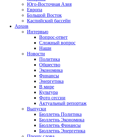
Юго-Восточная Азия
Европа
Большой Восток
Каспийский бассейн
Архив
Интервью
Вопрос-ответ
Сложный вопрос
Наши
Новости
Политика
Общество
Экономика
Финансы
Энергетика
В мире
Культура
Фото сессии
Актуальный репортаж
Выпуски
Бюллетнь Политика
Бюллетнь Экономика
Бюллетнь Финансы
Бюллетнь Энергетика
Прошу слова