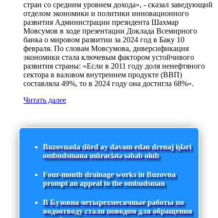
стран со средним уровнем дохода», - сказал заведующий
отделом экономики и политики инновационного
развития Администрации президента Шахмар
Мовсумов в ходе презентации Доклада Всемирного
банка о мировом развитии за 2024 год в Баку 10
февраля. По словам Мовсумова, диверсификация
экономики стала ключевым фактором устойчивого
развития страны: «Если в 2011 году доля ненефтяного
сектора в валовом внутреннем продукте (ВВП)
составляла 49%, то в 2024 году она достигла 68%».
Читать далее
Buzovnada dörd ay davam edən drenaj işləri
ombudsmana müraciətə səbəb olub
Four-month drainage works in Buzovna
prompt an appeal to the ombudsman
В Бузовна четырехмесячные работы по
водоотводу стали поводом для обращения