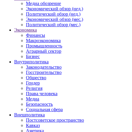
Медиа обозрение
Экономический обзор (нед.)
Политический обзор (нед.)
Экономический обзор (мес.)
Политический обзор (мес.)
Экономика
Финансы
Макроэкономика
Промышленность
Аграрный сектор
Бизнес
Внутриполитика
Законодательство
Госстроительство
Общество
Гендер
Религия
Права человека
Медиа
Безопасность
Социальная сфера
Внешполитика
Постсоветское пространство
Кавказ
Америка