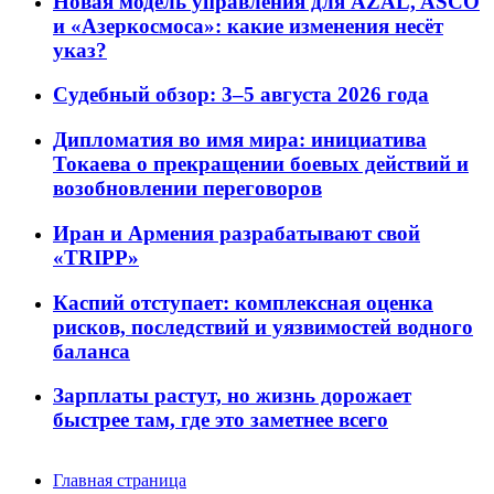
Новая модель управления для AZAL, ASCO
и «Азеркосмоса»: какие изменения несёт
указ?
Судебный обзор: 3–5 августа 2026 года
Дипломатия во имя мира: инициатива
Токаева о прекращении боевых действий и
возобновлении переговоров
Иран и Армения разрабатывают свой
«TRIPP»
Каспий отступает: комплексная оценка
рисков, последствий и уязвимостей водного
баланса
Зарплаты растут, но жизнь дорожает
быстрее там, где это заметнее всего
Главная страница