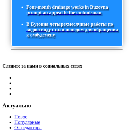
Four-month drainage works in Buzovna
prompt an appeal to the ombudsman
В Бузовна четырехмесячные работы по
водоотводу стали поводом для обращения
к омбудсмену
Следите за нами в социальных сетях
Актуально
Новое
Популярные
От редактора