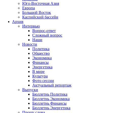
Юго-Восточная Азия
Европа
Большой Восток
Каспийский бассейн
Архив
Интервью
Вопрос-ответ
Сложный вопрос
Наши
Новости
Политика
Общество
Экономика
Финансы
Энергетика
В мире
Культура
Фото сессии
Актуальный репортаж
Выпуски
Бюллетнь Политика
Бюллетнь Экономика
Бюллетнь Финансы
Бюллетнь Энергетика
Прошу слова