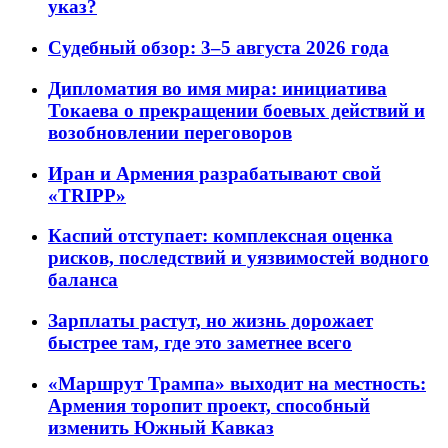
указ?
Судебный обзор: 3–5 августа 2026 года
Дипломатия во имя мира: инициатива
Токаева о прекращении боевых действий и
возобновлении переговоров
Иран и Армения разрабатывают свой
«TRIPP»
Каспий отступает: комплексная оценка
рисков, последствий и уязвимостей водного
баланса
Зарплаты растут, но жизнь дорожает
быстрее там, где это заметнее всего
«Маршрут Трампа» выходит на местность:
Армения торопит проект, способный
изменить Южный Кавказ