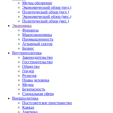
Медиа обозрение
Экономический обзор (нед.)
Политический обзор (нед.)
Экономический обзор (мес.)
Политический обзор (мес.)
Экономика
Финансы
Макроэкономика
Промышленность
Аграрный сектор
Бизнес
Внутриполитика
Законодательство
Госстроительство
Общество
Гендер
Религия
Права человека
Медиа
Безопасность
Социальная сфера
Внешполитика
Постсоветское пространство
Кавказ
Америка