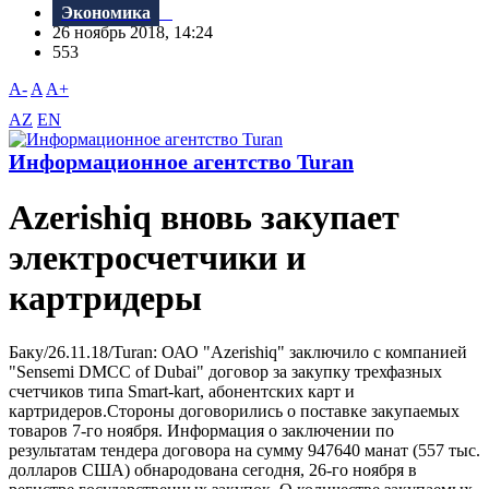
Экономика
26 ноябрь 2018, 14:24
553
A-
A
A+
AZ
EN
Информационное агентство Turan
Azerishiq вновь закупает
электросчетчики и
картридеры
Баку/26.11.18/Turan: ОАО "Azerishiq" заключило с компанией
"Sensemi DMCC of Dubai" договор за закупку трехфазных
счетчиков типа Smart-kart, абонентских карт и
картридеров.Стороны договорились о поставке закупаемых
товаров 7-го ноября. Информация о заключении по
результатам тендера договора на сумму 947640 манат (557 тыс.
долларов США) обнародована сегодня, 26-го ноября в