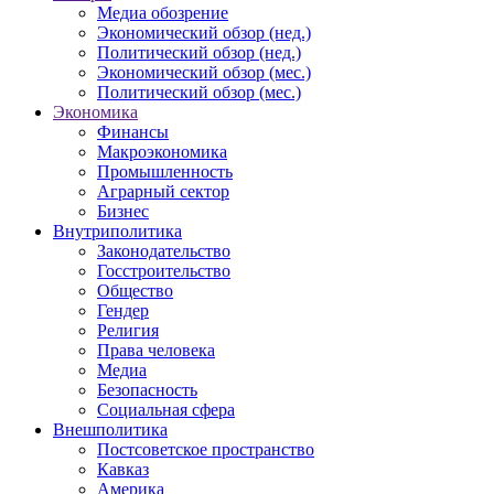
Медиа обозрение
Экономический обзор (нед.)
Политический обзор (нед.)
Экономический обзор (мес.)
Политический обзор (мес.)
Экономика
Финансы
Макроэкономика
Промышленность
Аграрный сектор
Бизнес
Внутриполитика
Законодательство
Госстроительство
Общество
Гендер
Религия
Права человека
Медиа
Безопасность
Социальная сфера
Внешполитика
Постсоветское пространство
Кавказ
Америка