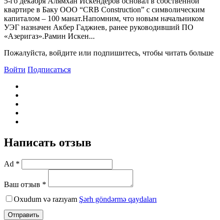
5-го декабря Алямхан Искендеров основал в собственной
квартире в Баку ООО “CRB Construction” с символическим
капиталом – 100 манат.Напомним, что новым начальником
УЭГ назначен Акбер Гаджиев, ранее руководивший ПО
«Азеригаз».Рамин Искен...
Пожалуйста, войдите или подпишитесь, чтобы читать больше
Войти
Подписаться
Написать отзыв
Ad *
Ваш отзыв *
Oxudum və razıyam
Şərh göndərmə qaydaları
Отправить