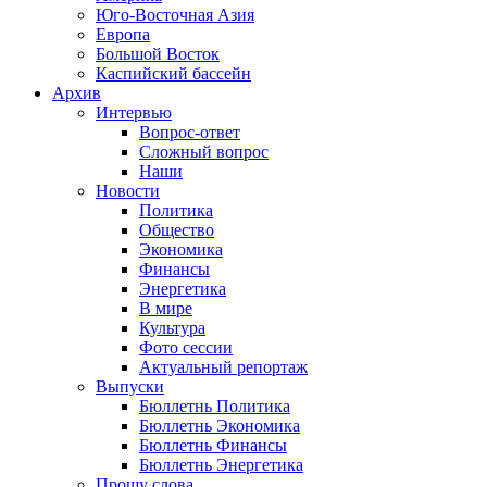
Юго-Восточная Азия
Европа
Большой Восток
Каспийский бассейн
Архив
Интервью
Вопрос-ответ
Сложный вопрос
Наши
Новости
Политика
Общество
Экономика
Финансы
Энергетика
В мире
Культура
Фото сессии
Актуальный репортаж
Выпуски
Бюллетнь Политика
Бюллетнь Экономика
Бюллетнь Финансы
Бюллетнь Энергетика
Прошу слова