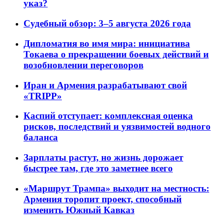
указ?
Судебный обзор: 3–5 августа 2026 года
Дипломатия во имя мира: инициатива
Токаева о прекращении боевых действий и
возобновлении переговоров
Иран и Армения разрабатывают свой
«TRIPP»
Каспий отступает: комплексная оценка
рисков, последствий и уязвимостей водного
баланса
Зарплаты растут, но жизнь дорожает
быстрее там, где это заметнее всего
«Маршрут Трампа» выходит на местность:
Армения торопит проект, способный
изменить Южный Кавказ