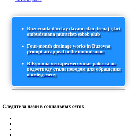
Buzovnada dörd ay davam edən drenaj işləri
ombudsmana müraciətə səbəb olub
Four-month drainage works in Buzovna
prompt an appeal to the ombudsman
В Бузовна четырехмесячные работы по
водоотводу стали поводом для обращения
к омбудсмену
Следите за нами в социальных сетях