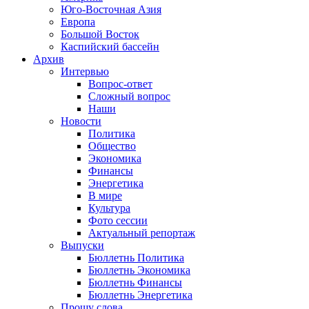
Юго-Восточная Азия
Европа
Большой Восток
Каспийский бассейн
Архив
Интервью
Вопрос-ответ
Сложный вопрос
Наши
Новости
Политика
Общество
Экономика
Финансы
Энергетика
В мире
Культура
Фото сессии
Актуальный репортаж
Выпуски
Бюллетнь Политика
Бюллетнь Экономика
Бюллетнь Финансы
Бюллетнь Энергетика
Прошу слова