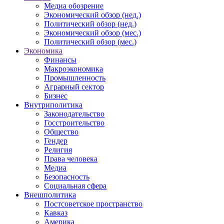
Медиа обозрение
Экономический обзор (нед.)
Политический обзор (нед.)
Экономический обзор (мес.)
Политический обзор (мес.)
Экономика
Финансы
Макроэкономика
Промышленность
Аграрный сектор
Бизнес
Внутриполитика
Законодательство
Госстроительство
Общество
Гендер
Религия
Права человека
Медиа
Безопасность
Социальная сфера
Внешполитика
Постсоветское пространство
Кавказ
Америка