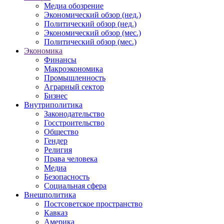
Медиа обозрение
Экономический обзор (нед.)
Политический обзор (нед.)
Экономический обзор (мес.)
Политический обзор (мес.)
Экономика
Финансы
Макроэкономика
Промышленность
Аграрный сектор
Бизнес
Внутриполитика
Законодательство
Госстроительство
Общество
Гендер
Религия
Права человека
Медиа
Безопасность
Социальная сфера
Внешполитика
Постсоветское пространство
Кавказ
Америка