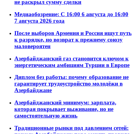
не раскрыл сумму сделки
Медиаобозрение: С 16:00 6 августа до 16:00
7 августа 2026 года
После выборов Армения и Россия ищут путь
к разрядке, но возврат к прежнему союзу
маловероятен
Азербайджанский газ становится ключом к
энергетическим амбициям Турции в Европе
Диплом без работы: почему образование не
гарантирует трудоустройство молодёжи в
Азербайджане
Азербайджанский минимум: зарплата,
которая покрывает выживание, но не
самостоятельную жизнь
Традиционные рынки под давлением сетей: