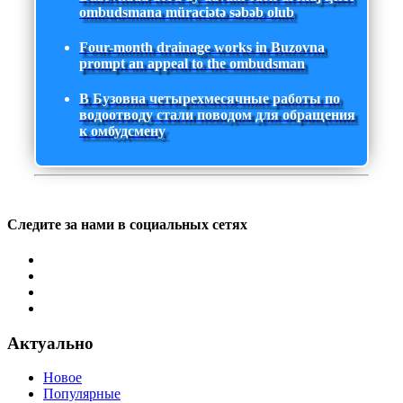
ombudsmana müraciətə səbəb olub
Four-month drainage works in Buzovna
prompt an appeal to the ombudsman
В Бузовна четырехмесячные работы по
водоотводу стали поводом для обращения
к омбудсмену
Следите за нами в социальных сетях
Актуально
Новое
Популярные