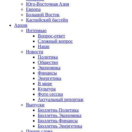
Юго-Восточная Азия
Европа
Большой Восток
Каспийский бассейн
Архив
Интервью
Вопрос-ответ
Сложный вопрос
Наши
Новости
Политика
Общество
Экономика
Финансы
Энергетика
В мире
Культура
Фото сессии
Актуальный репортаж
Выпуски
Бюллетнь Политика
Бюллетнь Экономика
Бюллетнь Финансы
Бюллетнь Энергетика
Прошу слова