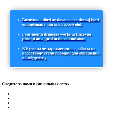
Buzovnada dörd ay davam edən drenaj işləri
ombudsmana müraciətə səbəb olub
Four-month drainage works in Buzovna
prompt an appeal to the ombudsman
В Бузовна четырехмесячные работы по
водоотводу стали поводом для обращения
к омбудсмену
Следите за нами в социальных сетях