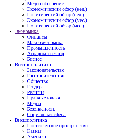
Медиа обозрение
Экономический обзор (нед.)
Политический обзор (нед.)
Экономический обзор (мес.)
Политический обзор (мес.)
Экономика
Финансы
Макроэкономика
Промышленность
Аграрный сектор
Бизнес
Внутриполитика
Законодательство
Госстроительство
Общество
Гендер
Религия
Права человека
Медиа
Безопасность
Социальная сфера
Внешполитика
Постсоветское пространство
Кавказ
Америка