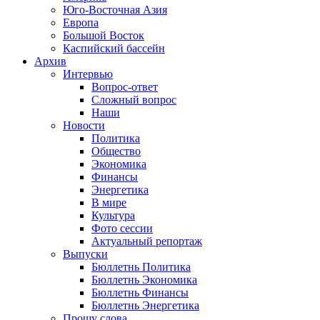
Юго-Восточная Азия
Европа
Большой Восток
Каспийский бассейн
Архив
Интервью
Вопрос-ответ
Сложный вопрос
Наши
Новости
Политика
Общество
Экономика
Финансы
Энергетика
В мире
Культура
Фото сессии
Актуальный репортаж
Выпуски
Бюллетнь Политика
Бюллетнь Экономика
Бюллетнь Финансы
Бюллетнь Энергетика
Прошу слова