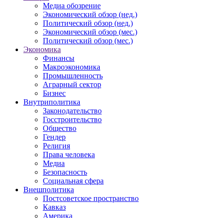
Медиа обозрение
Экономический обзор (нед.)
Политический обзор (нед.)
Экономический обзор (мес.)
Политический обзор (мес.)
Экономика
Финансы
Макроэкономика
Промышленность
Аграрный сектор
Бизнес
Внутриполитика
Законодательство
Госстроительство
Общество
Гендер
Религия
Права человека
Медиа
Безопасность
Социальная сфера
Внешполитика
Постсоветское пространство
Кавказ
Америка