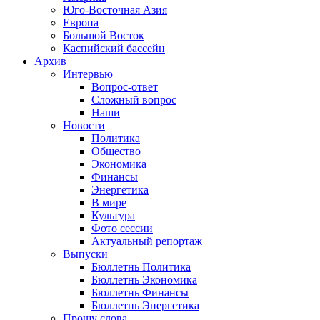
Юго-Восточная Азия
Европа
Большой Восток
Каспийский бассейн
Архив
Интервью
Вопрос-ответ
Сложный вопрос
Наши
Новости
Политика
Общество
Экономика
Финансы
Энергетика
В мире
Культура
Фото сессии
Актуальный репортаж
Выпуски
Бюллетнь Политика
Бюллетнь Экономика
Бюллетнь Финансы
Бюллетнь Энергетика
Прошу слова