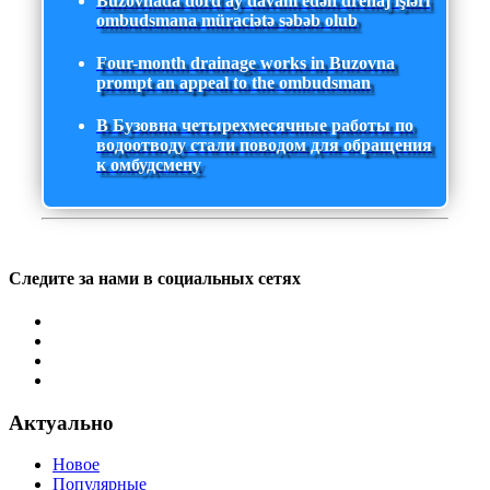
Buzovnada dörd ay davam edən drenaj işləri
ombudsmana müraciətə səbəb olub
Four-month drainage works in Buzovna
prompt an appeal to the ombudsman
В Бузовна четырехмесячные работы по
водоотводу стали поводом для обращения
к омбудсмену
Следите за нами в социальных сетях
Актуально
Новое
Популярные