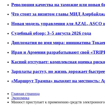
Революция качества на таможне или новая 
Что стоит за визитом главы МИД Азербайдж
Новая модель управления для AZAL, ASCO и 
Судебный обзор: 3–5 августа 2026 года
Дипломатия во имя мира: инициатива Токаев
Иран и Армения разрабатывают свой «TRIP
Каспий отступает: комплексная оценка риско
Зарплаты растут, но жизнь дорожает быстрее т
«Маршрут Трампа» выходит на местность: А
Главная страница
Экономика
Минюст приступает к применению средств электронного