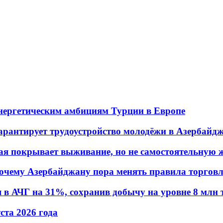
энергетическим амбициям Турции в Европе
гарантирует трудоустройство молодёжи в Азербайд
ая покрывает выживание, но не самостоятельную 
почему Азербайджану пора менять правила торгов
в АЧГ на 31%, сохранив добычу на уровне 8 млн 
уста 2026 года