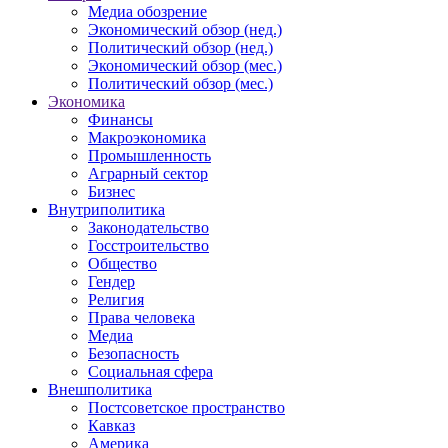
Медиа обозрение
Экономический обзор (нед.)
Политический обзор (нед.)
Экономический обзор (мес.)
Политический обзор (мес.)
Экономика
Финансы
Макроэкономика
Промышленность
Аграрный сектор
Бизнес
Внутриполитика
Законодательство
Госстроительство
Общество
Гендер
Религия
Права человека
Медиа
Безопасность
Социальная сфера
Внешполитика
Постсоветское пространство
Кавказ
Америка