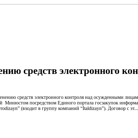
ению средств электронного ко
менению средств электронного контроля над осужденными лицам
ой Минюстом посредством Единого портала госзакупок информа
izayn” (входит в группу компаний “İtaldizayn”). Договор с эт...