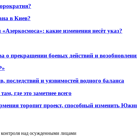
бюрократия?
ана в Киев?
«Азеркосмоса»: какие изменения несёт указ?
а о прекращении боевых действий и возобновлени
P»
в, последствий и уязвимостей водного баланса
ам, где это заметнее всего
рмения торопит проект, способный изменить Южн
 контроля над осужденными лицами