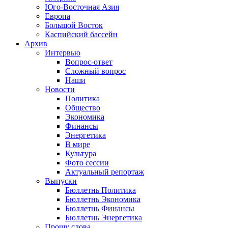
Юго-Восточная Азия
Европа
Большой Восток
Каспийский бассейн
Архив
Интервью
Вопрос-ответ
Сложный вопрос
Наши
Новости
Политика
Общество
Экономика
Финансы
Энергетика
В мире
Культура
Фото сессии
Актуальный репортаж
Выпуски
Бюллетнь Политика
Бюллетнь Экономика
Бюллетнь Финансы
Бюллетнь Энергетика
Прошу слова