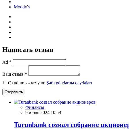
Moody's
Написать отзыв
Ad *
Ваш отзыв *
Oxudum və razıyam
Şərh göndərmə qaydaları
Отправить
Финансы
9 июль 2024 10:59
Turanbank созвал собрание акционе