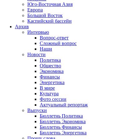
Юго-Восточная Азия
Европа
Большой Восток
Каспийский бассейн
Архив
Интервью
Вопрос-ответ
Сложный вопрос
Наши
Новости
Политика
Общество
Экономика
Финансы
Энергетика
В мире
Культура
Фото сессии
Актуальный репортаж
Выпуски
Бюллетнь Политика
Бюллетнь Экономика
Бюллетнь Финансы
Бюллетнь Энергетика
Прошу слова