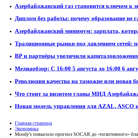
Азербайджанский газ становится ключом к 
Диплом без работы: почему образование не 
Азербайджанский минимум: зарплата, котор
Традиционные рынки под давлением сетей: 
BP и партнёры увеличили капиталовложения 
Медиаобзор: С 16:00 5 августа до 16:00 6 авг
Революция качества на таможне или новая 
Что стоит за визитом главы МИД Азербайдж
Новая модель управления для AZAL, ASCO и 
Главная страница
Экономика
Moody's повысило прогноз SOCAR до «позитивного» бла