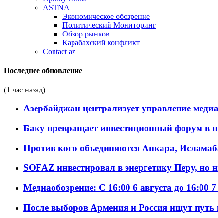
ASTNA
Экономическое обозрение
Политический Мониторинг
Обзор рынков
Карабахский конфликт
Contact az
Последнее обновление
(1 час назад)
Азербайджан централизует управление меди
Баку превращает инвестиционный форум в п
Против кого объединяются Анкара, Исламаб
SOFAZ инвестировал в энергетику Перу, но 
Медиаобозрение: С 16:00 6 августа до 16:00 7
После выборов Армения и Россия ищут путь к