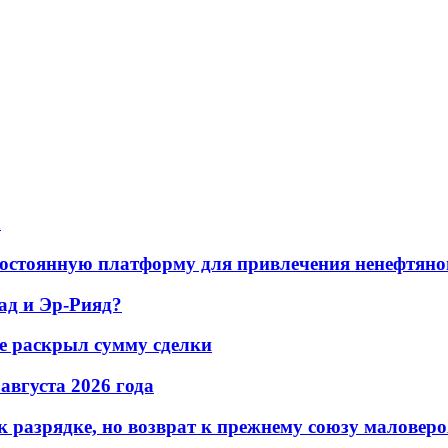
а
остоянную платформу для привлечения ненефтяно
ад и Эр-Рияд?
не раскрыл сумму сделки
 августа 2026 года
 разрядке, но возврат к прежнему союзу маловеро