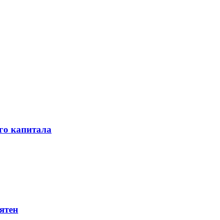
го капитала
ятен