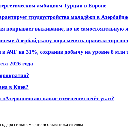
энергетическим амбициям Турции в Европе
гарантирует трудоустройство молодёжи в Азербайд
ая покрывает выживание, но не самостоятельную 
почему Азербайджану пора менять правила торгов
в АЧГ на 31%, сохранив добычу на уровне 8 млн 
уста 2026 года
бюрократия?
ана в Киев?
«Азеркосмоса»: какие изменения несёт указ?
годаря сильным финансовым показателям