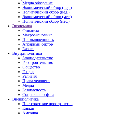
Медиа обозрение
Экономический обзор (нед.)
Политический обзор (нед.)
Экономический обзор (мес.)
Политический обзор (мес.)
Экономика
Финансы
Макроэкономика
Промышленность
Аграрный сектор
Бизнес
Внутриполитика
Законодательство
Госстроительство
Общество
Гендер
Религия
Права человека
Медиа
Безопасность
Социальная сфера
Внешполитика
Постсоветское пространство
Кавказ
Америка