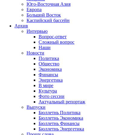
Юго-Восточная Азия
Европа
Большой Восток
Каспийский бассейн
Архив
Интервью
Вопрос-ответ
Сложный вопрос
Наши
Новости
Политика
Общество
Экономика
Финансы
Энергетика
В мире
Культура
Фото сессии
Актуальный репортаж
Выпуски
Бюллетнь Политика
Бюллетнь Экономика
Бюллетнь Финансы
Бюллетнь Энергетика
Прошу слова