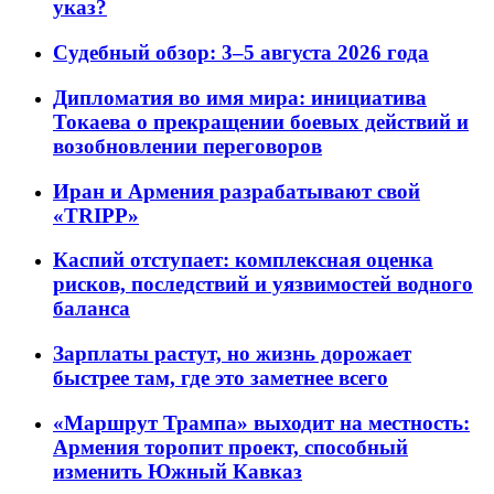
указ?
Судебный обзор: 3–5 августа 2026 года
Дипломатия во имя мира: инициатива
Токаева о прекращении боевых действий и
возобновлении переговоров
Иран и Армения разрабатывают свой
«TRIPP»
Каспий отступает: комплексная оценка
рисков, последствий и уязвимостей водного
баланса
Зарплаты растут, но жизнь дорожает
быстрее там, где это заметнее всего
«Маршрут Трампа» выходит на местность:
Армения торопит проект, способный
изменить Южный Кавказ