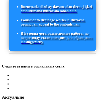
Buzovnada dörd ay davam edən drenaj işləri
ombudsmana müraciətə səbəb olub
Four-month drainage works in Buzovna
prompt an appeal to the ombudsman
В Бузовна четырехмесячные работы по
водоотводу стали поводом для обращения
к омбудсмену
Следите за нами в социальных сетях
Актуально