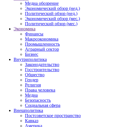
Медиа обозрение
Экономический обзор (нед.)
Политический обзор (нед.)
Экономический обзор (мес.)
Политический обзор (мес.)
Экономика
Финансы
Макроэкономика
Промышленность
Аграрный сектор
Бизнес
Внутриполитика
Законодательство
Госстроительство
Общество
Гендер
Религия
Права человека
Медиа
Безопасность
Социальная сфера
Внешполитика
Постсоветское пространство
Кавказ
Америка