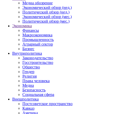
Медиа обозрение
Экономический обзор (нед.)
Политический обзор (нед.)
Экономический обзор (мес.)
Политический обзор (мес.)
Экономика
Финансы
Макроэкономика
Промышленность
Аграрный сектор
Бизнес
Внутриполитика
Законодательство
Госстроительство
Общество
Гендер
Религия
Права человека
Медиа
Безопасность
Социальная сфера
Внешполитика
Постсоветское пространство
Кавказ
Америка