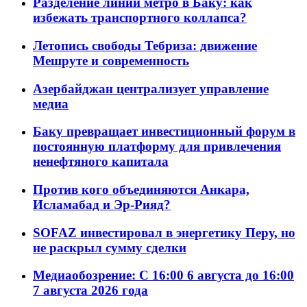
Разделение линий метро в Баку: как
избежать транспортного коллапса?
Летопись свободы Тебриза: движение
Мешруте и современность
Азербайджан централизует управление
медиа
Баку превращает инвестиционный форум в
постоянную платформу для привлечения
ненефтяного капитала
Против кого объединяются Анкара,
Исламабад и Эр-Рияд?
SOFAZ инвестировал в энергетику Перу, но
не раскрыл сумму сделки
Медиаобозрение: С 16:00 6 августа до 16:00
7 августа 2026 года