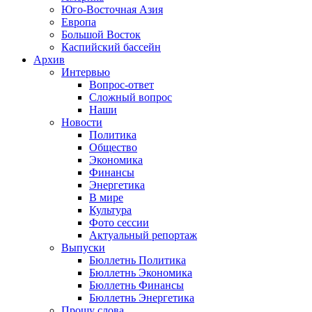
Юго-Восточная Азия
Европа
Большой Восток
Каспийский бассейн
Архив
Интервью
Вопрос-ответ
Сложный вопрос
Наши
Новости
Политика
Общество
Экономика
Финансы
Энергетика
В мире
Культура
Фото сессии
Актуальный репортаж
Выпуски
Бюллетнь Политика
Бюллетнь Экономика
Бюллетнь Финансы
Бюллетнь Энергетика
Прошу слова