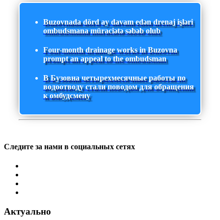
Buzovnada dörd ay davam edən drenaj işləri
ombudsmana müraciətə səbəb olub
Four-month drainage works in Buzovna
prompt an appeal to the ombudsman
В Бузовна четырехмесячные работы по
водоотводу стали поводом для обращения
к омбудсмену
Следите за нами в социальных сетях
Актуально