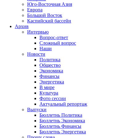
Юго-Восточная Азия
Европа
Большой Восток
Каспийский бассейн
Архив
Интервью
Вопрос-ответ
Сложный вопрос
Наши
Новости
Политика
Общество
Экономика
Финансы
Энергетика
В мире
Культура
Фото сессии
Актуальный репортаж
Выпуски
Бюллетнь Политика
Бюллетнь Экономика
Бюллетнь Финансы
Бюллетнь Энергетика
Прошу слова