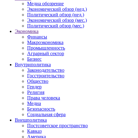
Медиа обозрение
Экономический обзор (нед.)
Политический обзор (нед.)
Экономический обзор (мес.)
Политический обзор (мес.)
Экономика
Финансы
Макроэкономика
Промышленность
Аграрный сектор
Бизнес
Внутриполитика
Законодательство
Госстроительство
Общество
Гендер
Религия
Права человека
Медиа
Безопасность
Социальная сфера
Внешполитика
Постсоветское пространство
Кавказ
Америка