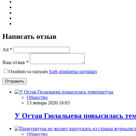
Написать отзыв
Ad *
Ваш отзыв *
Oxudum və razıyam
Şərh göndərmə qaydaları
Отправить
Общество
13 январь 2020 16:03
У Огтая Гюлалыева повысилась те
Общество