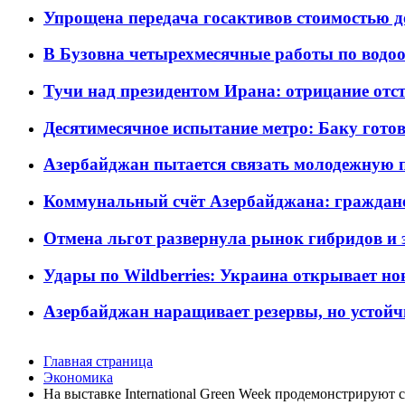
Упрощена передача госактивов стоимостью д
В Бузовна четырехмесячные работы по водоо
Тучи над президентом Ирана: отрицание отст
Десятимесячное испытание метро: Баку готов
Азербайджан пытается связать молодежную п
Коммунальный счёт Азербайджана: граждане 
Отмена льгот развернула рынок гибридов и
Удары по Wildberries: Украина открывает но
Азербайджан наращивает резервы, но устойч
Главная страница
Экономика
На выставке International Green Week продемонстрирую