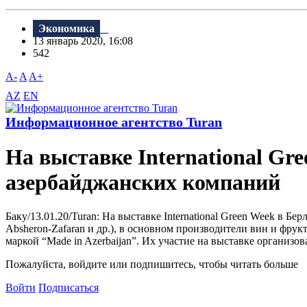
Экономика
13 январь 2020, 16:08
542
A-
A
A+
AZ
EN
Информационное агентство Turan
На выставке International G
азербайджанских компаний
Баку/13.01.20/Turan: На выставке International Green Week в Б
Absheron-Zafaran и др.), в основном производители вин и фр
маркой “Made in Azerbaijan”. Их участие на выставке организо
Пожалуйста, войдите или подпишитесь, чтобы читать больше
Войти
Подписаться