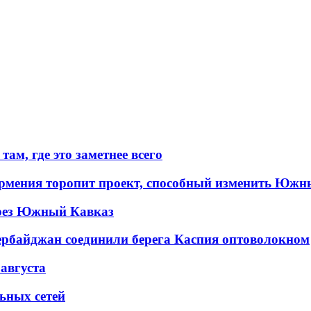
ам, где это заметнее всего
рмения торопит проект, способный изменить Южн
рез Южный Кавказ
ербайджан соединили берега Каспия оптоволокном
 августа
льных сетей