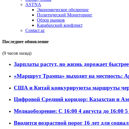
ASTNA
Экономическое обозрение
Политический Мониторинг
Обзор рынков
Карабахский конфликт
Contact az
Последнее обновление
(9 часов назад)
Зарплаты растут, но жизнь дорожает быстрее т
«Маршрут Трампа» выходит на местность: А
США и Китай конкурируютза маршруты че
Цифровой Средний коридор: Казахстан и Аз
Медиаобозрение: С 16:00 4 августа до 16:00 5
Вводится возрастной порог 16 лет для социа