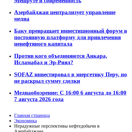
Мешруте и современность
Азербайджан централизует управление
медиа
Баку превращает инвестиционный форум в
постоянную платформу для привлечения
ненефтяного капитала
Против кого объединяются Анкара,
Исламабад и Эр-Рияд?
SOFAZ инвестировал в энергетику Перу, но
не раскрыл сумму сделки
Медиаобозрение: С 16:00 6 августа до 16:00
7 августа 2026 года
Главная страница
Экономика
Нерадужные перспективы нефтедобычи в
Азербайджане