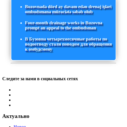
Buzovnada dörd ay davam edən drenaj işləri
ombudsmana müraciətə səbəb olub
Four-month drainage works in Buzovna
prompt an appeal to the ombudsman
В Бузовна четырехмесячные работы по
водоотводу стали поводом для обращения
к омбудсмену
Следите за нами в социальных сетях
Актуально
Новое