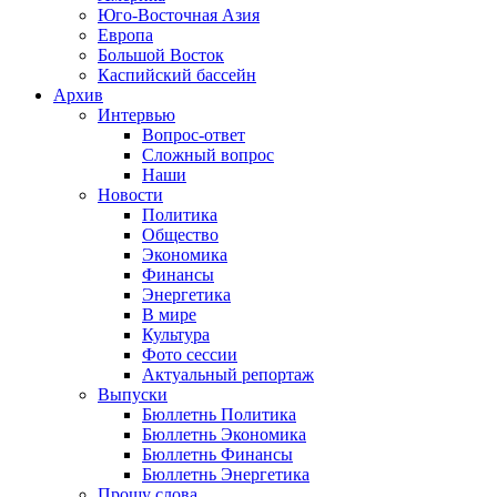
Юго-Восточная Азия
Европа
Большой Восток
Каспийский бассейн
Архив
Интервью
Вопрос-ответ
Сложный вопрос
Наши
Новости
Политика
Общество
Экономика
Финансы
Энергетика
В мире
Культура
Фото сессии
Актуальный репортаж
Выпуски
Бюллетнь Политика
Бюллетнь Экономика
Бюллетнь Финансы
Бюллетнь Энергетика
Прошу слова