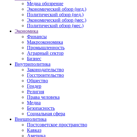
Медиа обозрение
Экономический обзор (нед.)
Политический обзор (нед.)
Экономический обзор (мес.)
Политический обзор (мес.)
Экономика
Финансы
Макроэкономика
Промышленность
Аграрный сектор
Бизнес
Внутриполитика
Законодательство
Госстроительство
Общество
Гендер
Религия
Права человека
Медиа
Безопасность
Социальная сфера
Внешполитика
Постсоветское пространство
Кавказ
Америка