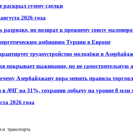
не раскрыл сумму сделки
 августа 2026 года
 разрядке, но возврат к прежнему союзу маловеро
энергетическим амбициям Турции в Европе
гарантирует трудоустройство молодёжи в Азербайд
ая покрывает выживание, но не самостоятельную 
почему Азербайджану пора менять правила торгов
в АЧГ на 31%, сохранив добычу на уровне 8 млн 
уста 2026 года
я и транспорта