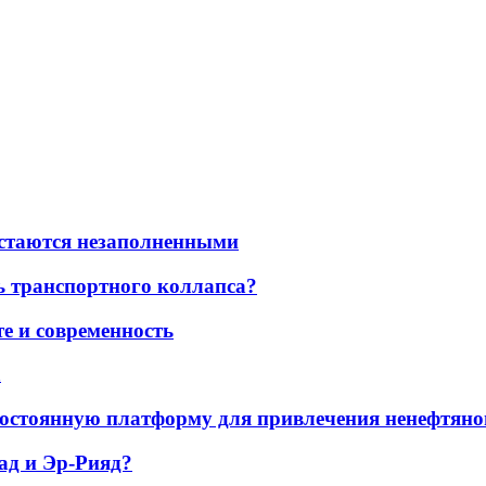
остаются незаполненными
ь транспортного коллапса?
е и современность
а
остоянную платформу для привлечения ненефтяно
ад и Эр-Рияд?