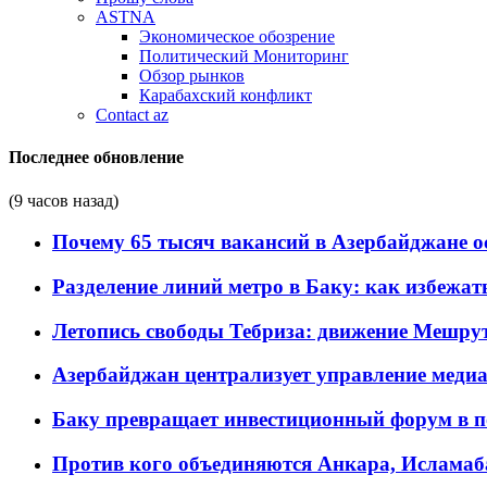
ASTNA
Экономическое обозрение
Политический Мониторинг
Обзор рынков
Карабахский конфликт
Contact az
Последнее обновление
(9 часов назад)
Почему 65 тысяч вакансий в Азербайджане 
Разделение линий метро в Баку: как избежат
Летопись свободы Тебриза: движение Мешрут
Азербайджан централизует управление меди
Баку превращает инвестиционный форум в п
Против кого объединяются Анкара, Исламаб