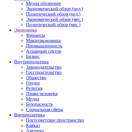
Медиа обозрение
Экономический обзор (нед.)
Политический обзор (нед.)
Экономический обзор (мес.)
Политический обзор (мес.)
Экономика
Финансы
Макроэкономика
Промышленность
Аграрный сектор
Бизнес
Внутриполитика
Законодательство
Госстроительство
Общество
Гендер
Религия
Права человека
Медиа
Безопасность
Социальная сфера
Внешполитика
Постсоветское пространство
Кавказ
Америка