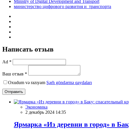
Ministry of Digital Development and Transport
министерство цифрового развития и транспорта
Написать отзыв
Ad *
Ваш отзыв *
Oxudum və razıyam
Şərh göndərmə qaydaları
Отправить
Экономика
2 декабрь 2024 14:35
Ярмарка «Из деревни в город» в Ба