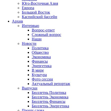
Юго-Восточная Азия
Европа
Большой Восток
Каспийский бассейн
Архив
Интервью
Вопрос-ответ
Сложный вопрос
Наши
Новости
Политика
Общество
Экономика
Финансы
Энергетика
В мире
Культура
Фото сессии
Актуальный репортаж
Выпуски
Бюллетнь Политика
Бюллетнь Экономика
Бюллетнь Финансы
Бюллетнь Энергетика
Прошу слова