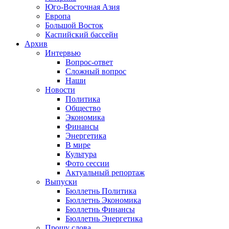
Юго-Восточная Азия
Европа
Большой Восток
Каспийский бассейн
Архив
Интервью
Вопрос-ответ
Сложный вопрос
Наши
Новости
Политика
Общество
Экономика
Финансы
Энергетика
В мире
Культура
Фото сессии
Актуальный репортаж
Выпуски
Бюллетнь Политика
Бюллетнь Экономика
Бюллетнь Финансы
Бюллетнь Энергетика
Прошу слова