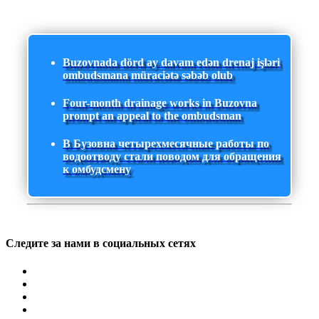
Buzovnada dörd ay davam edən drenaj işləri
ombudsmana müraciətə səbəb olub
Four-month drainage works in Buzovna
prompt an appeal to the ombudsman
В Бузовна четырехмесячные работы по
водоотводу стали поводом для обращения
к омбудсмену
Следите за нами в социальных сетях