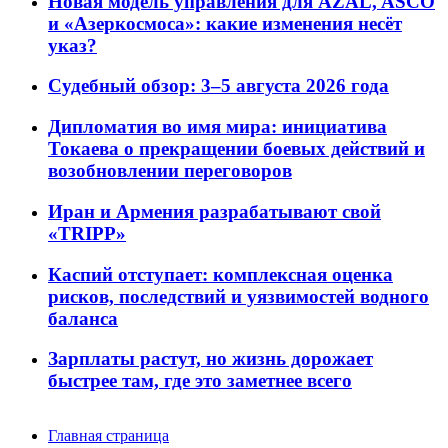
Новая модель управления для AZAL, ASCO
и «Азеркосмоса»: какие изменения несёт
указ?
Судебный обзор: 3–5 августа 2026 года
Дипломатия во имя мира: инициатива
Токаева о прекращении боевых действий и
возобновлении переговоров
Иран и Армения разрабатывают свой
«TRIPP»
Каспий отступает: комплексная оценка
рисков, последствий и уязвимостей водного
баланса
Зарплаты растут, но жизнь дорожает
быстрее там, где это заметнее всего
Главная страница