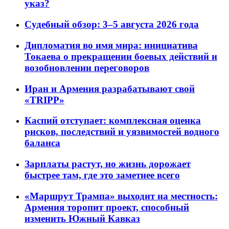
указ?
Судебный обзор: 3–5 августа 2026 года
Дипломатия во имя мира: инициатива
Токаева о прекращении боевых действий и
возобновлении переговоров
Иран и Армения разрабатывают свой
«TRIPP»
Каспий отступает: комплексная оценка
рисков, последствий и уязвимостей водного
баланса
Зарплаты растут, но жизнь дорожает
быстрее там, где это заметнее всего
«Маршрут Трампа» выходит на местность:
Армения торопит проект, способный
изменить Южный Кавказ