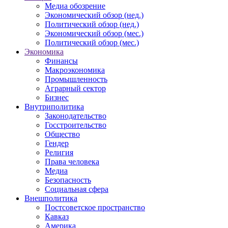
Медиа обозрение
Экономический обзор (нед.)
Политический обзор (нед.)
Экономический обзор (мес.)
Политический обзор (мес.)
Экономика
Финансы
Макроэкономика
Промышленность
Аграрный сектор
Бизнес
Внутриполитика
Законодательство
Госстроительство
Общество
Гендер
Религия
Права человека
Медиа
Безопасность
Социальная сфера
Внешполитика
Постсоветское пространство
Кавказ
Америка