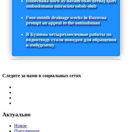
Buzovnada dörd ay davam edən drenaj işləri
ombudsmana müraciətə səbəb olub
Four-month drainage works in Buzovna
prompt an appeal to the ombudsman
В Бузовна четырехмесячные работы по
водоотводу стали поводом для обращения
к омбудсмену
Следите за нами в социальных сетях
Актуально
Новое
Популярные