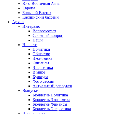
Юго-Восточная Азия
Европа
Большой Восток
Каспийский бассейн
Архив
Интервью
Вопрос-ответ
Сложный вопрос
Наши
Новости
Политика
Общество
Экономика
Финансы
Энергетика
В мире
Культура
Фото сессии
Актуальный репортаж
Выпуски
Бюллетнь Политика
Бюллетнь Экономика
Бюллетнь Финансы
Бюллетнь Энергетика
Прошу слова