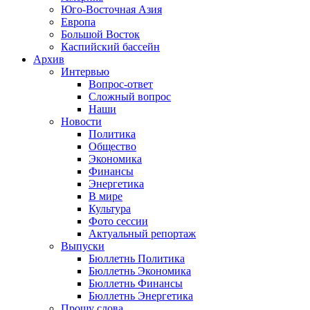
Юго-Восточная Азия
Европа
Большой Восток
Каспийский бассейн
Архив
Интервью
Вопрос-ответ
Сложный вопрос
Наши
Новости
Политика
Общество
Экономика
Финансы
Энергетика
В мире
Культура
Фото сессии
Актуальный репортаж
Выпуски
Бюллетнь Политика
Бюллетнь Экономика
Бюллетнь Финансы
Бюллетнь Энергетика
Прошу слова