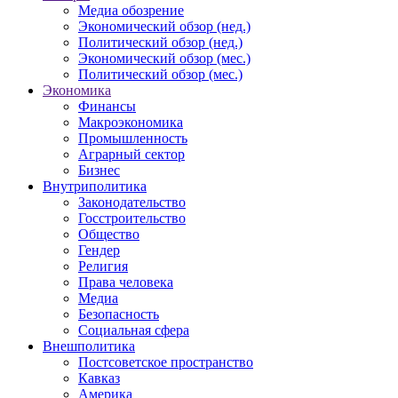
Медиа обозрение
Экономический обзор (нед.)
Политический обзор (нед.)
Экономический обзор (мес.)
Политический обзор (мес.)
Экономика
Финансы
Макроэкономика
Промышленность
Аграрный сектор
Бизнес
Внутриполитика
Законодательство
Госстроительство
Общество
Гендер
Религия
Права человека
Медиа
Безопасность
Социальная сфера
Внешполитика
Постсоветское пространство
Кавказ
Америка