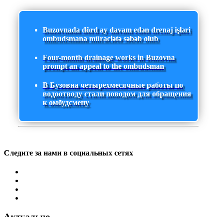
Buzovnada dörd ay davam edən drenaj işləri
ombudsmana müraciətə səbəb olub
Four-month drainage works in Buzovna
prompt an appeal to the ombudsman
В Бузовна четырехмесячные работы по
водоотводу стали поводом для обращения
к омбудсмену
Следите за нами в социальных сетях
Актуально