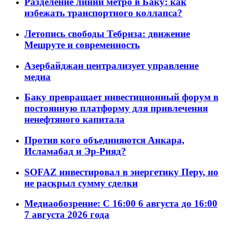
Разделение линий метро в Баку: как
избежать транспортного коллапса?
Летопись свободы Тебриза: движение
Мешруте и современность
Азербайджан централизует управление
медиа
Баку превращает инвестиционный форум в
постоянную платформу для привлечения
ненефтяного капитала
Против кого объединяются Анкара,
Исламабад и Эр-Рияд?
SOFAZ инвестировал в энергетику Перу, но
не раскрыл сумму сделки
Медиаобозрение: С 16:00 6 августа до 16:00
7 августа 2026 года