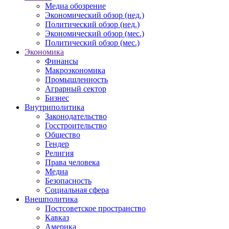
Медиа обозрение
Экономический обзор (нед.)
Политический обзор (нед.)
Экономический обзор (мес.)
Политический обзор (мес.)
Экономика
Финансы
Макроэкономика
Промышленность
Аграрный сектор
Бизнес
Внутриполитика
Законодательство
Госстроительство
Общество
Гендер
Религия
Права человека
Медиа
Безопасность
Социальная сфера
Внешполитика
Постсоветское пространство
Кавказ
Америка