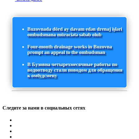
Buzovnada dörd ay davam edən drenaj işləri
ombudsmana müraciətə səbəb olub
Four-month drainage works in Buzovna
prompt an appeal to the ombudsman
В Бузовна четырехмесячные работы по
водоотводу стали поводом для обращения
к омбудсмену
Следите за нами в социальных сетях