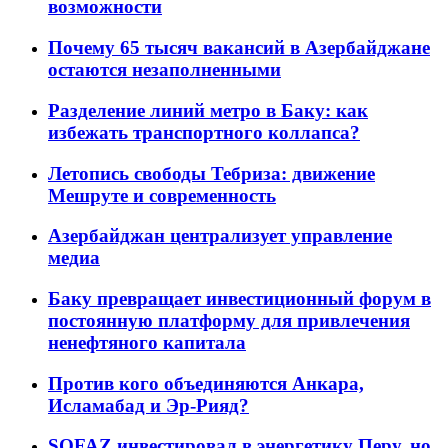
возможности
Почему 65 тысяч вакансий в Азербайджане
остаются незаполненными
Разделение линий метро в Баку: как
избежать транспортного коллапса?
Летопись свободы Тебриза: движение
Мешруте и современность
Азербайджан централизует управление
медиа
Баку превращает инвестиционный форум в
постоянную платформу для привлечения
ненефтяного капитала
Против кого объединяются Анкара,
Исламабад и Эр-Рияд?
SOFAZ инвестировал в энергетику Перу, но