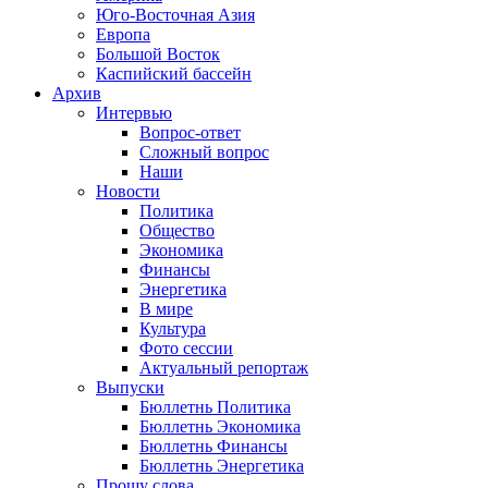
Юго-Восточная Азия
Европа
Большой Восток
Каспийский бассейн
Архив
Интервью
Вопрос-ответ
Сложный вопрос
Наши
Новости
Политика
Общество
Экономика
Финансы
Энергетика
В мире
Культура
Фото сессии
Актуальный репортаж
Выпуски
Бюллетнь Политика
Бюллетнь Экономика
Бюллетнь Финансы
Бюллетнь Энергетика
Прошу слова