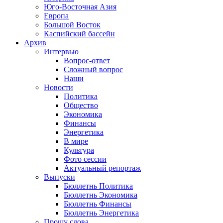
Юго-Восточная Азия
Европа
Большой Восток
Каспийский бассейн
Архив
Интервью
Вопрос-ответ
Сложный вопрос
Наши
Новости
Политика
Общество
Экономика
Финансы
Энергетика
В мире
Культура
Фото сессии
Актуальный репортаж
Выпуски
Бюллетнь Политика
Бюллетнь Экономика
Бюллетнь Финансы
Бюллетнь Энергетика
Прошу слова