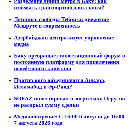
Разделение линий метро в Баку: как
избежать транспортного коллапса?
Летопись свободы Тебриза: движение
Мешруте и современность
Азербайджан централизует управление
медиа
Баку превращает инвестиционный форум в
постоянную платформу для привлечения
ненефтяного капитала
Против кого объединяются Анкара,
Исламабад и Эр-Рияд?
SOFAZ инвестировал в энергетику Перу, но
не раскрыл сумму сделки
Медиаобозрение: С 16:00 6 августа до 16:00
7 августа 2026 года