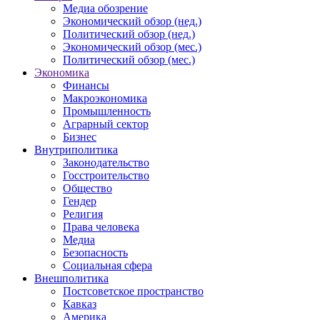
Медиа обозрение
Экономический обзор (нед.)
Политический обзор (нед.)
Экономический обзор (мес.)
Политический обзор (мес.)
Экономика
Финансы
Макроэкономика
Промышленность
Аграрный сектор
Бизнес
Внутриполитика
Законодательство
Госстроительство
Общество
Гендер
Религия
Права человека
Медиа
Безопасность
Социальная сфера
Внешполитика
Постсоветское пространство
Кавказ
Америка