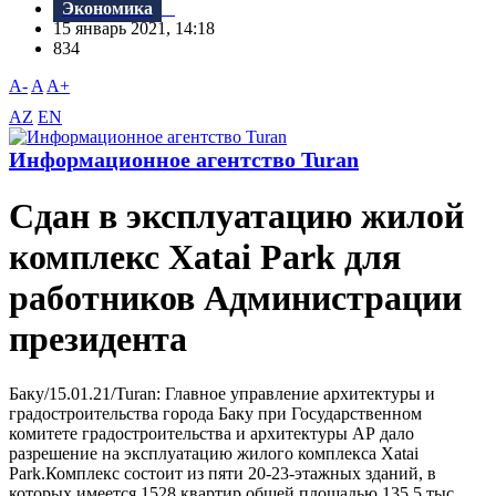
Экономика
15 январь 2021, 14:18
834
A-
A
A+
AZ
EN
Информационное агентство Turan
Сдан в эксплуатацию жилой
комплекс Xatai Park для
работников Администрации
президента
Баку/15.01.21/Turan: Главное управление архитектуры и
градостроительства города Баку при Государственном
комитете градостроительства и архитектуры АР дало
разрешение на эксплуатацию жилого комплекса Xatai
Park.Комплекс состоит из пяти 20-23-этажных зданий, в
которых имеется 1528 квартир общей площадью 135,5 тыс.