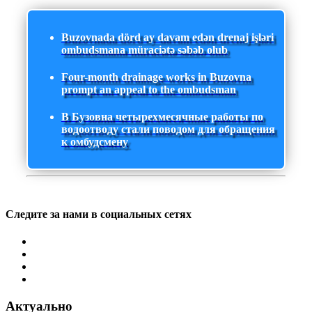
Buzovnada dörd ay davam edən drenaj işləri
ombudsmana müraciətə səbəb olub
Four-month drainage works in Buzovna
prompt an appeal to the ombudsman
В Бузовна четырехмесячные работы по
водоотводу стали поводом для обращения
к омбудсмену
Следите за нами в социальных сетях
Актуально