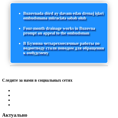
Buzovnada dörd ay davam edən drenaj işləri
ombudsmana müraciətə səbəb olub
Four-month drainage works in Buzovna
prompt an appeal to the ombudsman
В Бузовна четырехмесячные работы по
водоотводу стали поводом для обращения
к омбудсмену
Следите за нами в социальных сетях
Актуально