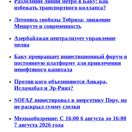
Разделение линий метро в Баку: как
избежать транспортного коллапса?
Летопись свободы Тебриза: движение
Мешруте и современность
Азербайджан централизует управление
медиа
Баку превращает инвестиционный форум в
постоянную платформу для привлечения
ненефтяного капитала
Против кого объединяются Анкара,
Исламабад и Эр-Рияд?
SOFAZ инвестировал в энергетику Перу, но
не раскрыл сумму сделки
Медиаобозрение: С 16:00 6 августа до 16:00
7 августа 2026 года