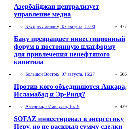
Азербайджан централизует
управление медиа
Экспресс-анализ,
07 августа, 17:00
477
Баку превращает инвестиционный
форум в постоянную платформу
для привлечения ненефтяного
капитала
Большой Восток,
07 августа, 16:27
506
Против кого объединяются Анкара,
Исламабад и Эр-Рияд?
Америка,
07 августа, 16:19
439
SOFAZ инвестировал в энергетику
Перу, но не раскрыл сумму сделки