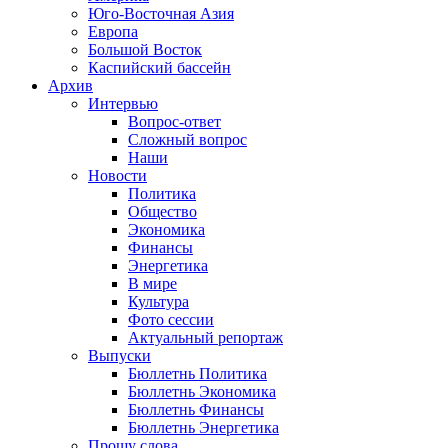
Юго-Восточная Азия
Европа
Большой Восток
Каспийский бассейн
Архив
Интервью
Вопрос-ответ
Сложный вопрос
Наши
Новости
Политика
Общество
Экономика
Финансы
Энергетика
В мире
Культура
Фото сессии
Актуальный репортаж
Выпуски
Бюллетнь Политика
Бюллетнь Экономика
Бюллетнь Финансы
Бюллетнь Энергетика
Прошу слова