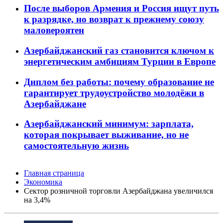
После выборов Армения и Россия ищут путь
к разрядке, но возврат к прежнему союзу
маловероятен
Азербайджанский газ становится ключом к
энергетическим амбициям Турции в Европе
Диплом без работы: почему образование не
гарантирует трудоустройство молодёжи в
Азербайджане
Азербайджанский минимум: зарплата,
которая покрывает выживание, но не
самостоятельную жизнь
Главная страница
Экономика
Сектор розничной торговли Азербайджана увеличился
на 3,4%