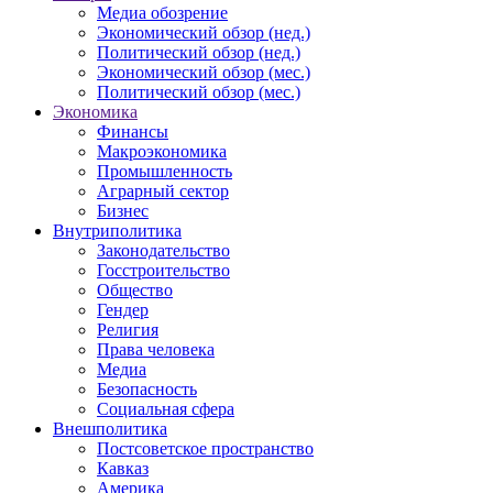
Медиа обозрение
Экономический обзор (нед.)
Политический обзор (нед.)
Экономический обзор (мес.)
Политический обзор (мес.)
Экономика
Финансы
Макроэкономика
Промышленность
Аграрный сектор
Бизнес
Внутриполитика
Законодательство
Госстроительство
Общество
Гендер
Религия
Права человека
Медиа
Безопасность
Социальная сфера
Внешполитика
Постсоветское пространство
Кавказ
Америка