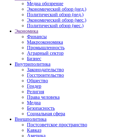
Медиа обозрение
Экономический обзор (нед.)
Политический обзор (нед.)
Экономический обзор (мес.)
Политический обзор (мес.)
Экономика
Финансы
Макроэкономика
Промышленность
Аграрный сектор
Бизнес
Внутриполитика
Законодательство
Госстроительство
Общество
Гендер
Религия
Права человека
Медиа
Безопасность
Социальная сфера
Внешполитика
Постсоветское пространство
Кавказ
Америка