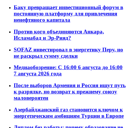
Баку превращает инвестиционный форум в
постоянную платформу для привлечения
ненефтяного капитала
Против кого объединяются Анкара,
Исламабад и Эр-Рияд?
SOFAZ инвестировал в энергетику Перу, но
не раскрыл сумму сделки
Медиаобозрение: С 16:00 6 августа до 16:00
7 августа 2026 года
После выборов Армения и Россия ищут путь
к разрядке, но возврат к прежнему союзу
маловероятен
Азербайджанский газ становится ключом к
энергетическим амбициям Турции в Европе
Диплом без работы: почему образование не