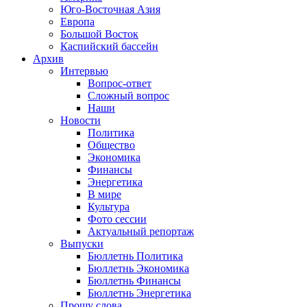
Юго-Восточная Азия
Европа
Большой Восток
Каспийский бассейн
Архив
Интервью
Вопрос-ответ
Сложный вопрос
Наши
Новости
Политика
Общество
Экономика
Финансы
Энергетика
В мире
Культура
Фото сессии
Актуальный репортаж
Выпуски
Бюллетнь Политика
Бюллетнь Экономика
Бюллетнь Финансы
Бюллетнь Энергетика
Прошу слова