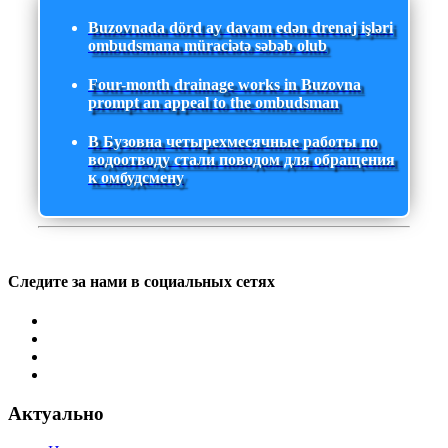
Buzovnada dörd ay davam edən drenaj işləri
ombudsmana müraciətə səbəb olub
Four-month drainage works in Buzovna
prompt an appeal to the ombudsman
В Бузовна четырехмесячные работы по
водоотводу стали поводом для обращения
к омбудсмену
Следите за нами в социальных сетях
Актуально