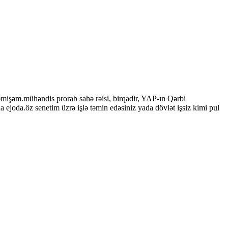
işəm.mühəndis prorab sahə rəisi, birqadir, YAP-ın Qərbi
oda.öz senetim üzrə işlə təmin edəsiniz yada dövlət işsiz kimi pul