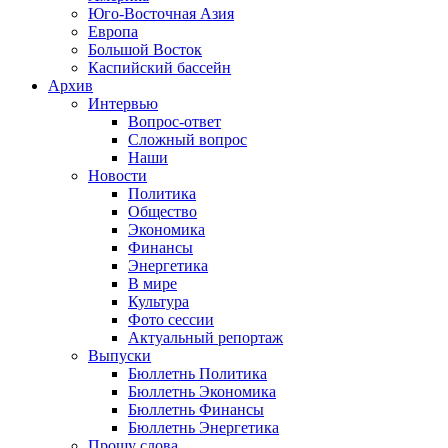
Юго-Восточная Азия
Европа
Большой Восток
Каспийский бассейн
Архив
Интервью
Вопрос-ответ
Сложный вопрос
Наши
Новости
Политика
Общество
Экономика
Финансы
Энергетика
В мире
Культура
Фото сессии
Актуальный репортаж
Выпуски
Бюллетнь Политика
Бюллетнь Экономика
Бюллетнь Финансы
Бюллетнь Энергетика
Прошу слова