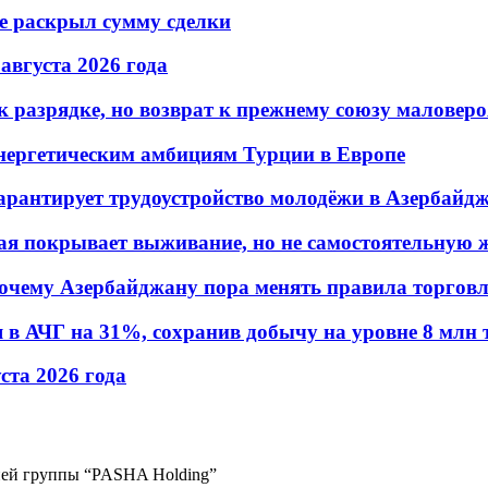
не раскрыл сумму сделки
 августа 2026 года
 разрядке, но возврат к прежнему союзу маловеро
энергетическим амбициям Турции в Европе
гарантирует трудоустройство молодёжи в Азербайд
ая покрывает выживание, но не самостоятельную 
почему Азербайджану пора менять правила торгов
в АЧГ на 31%, сохранив добычу на уровне 8 млн 
уста 2026 года
ией группы “PASHA Holding”