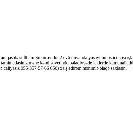
qəsəbəsi İlham Şükürov dön2 ev6 ünvanda yaşayıram.iş icraçısı işləm
min edəsiniz.məne kənd sovetinde bələdiyyəde jeklerde kamunalladda ej
ərinə caliyasiz 055-357-57-66 050) xaiş edirəm mənimlə əlaqə saxlasın.