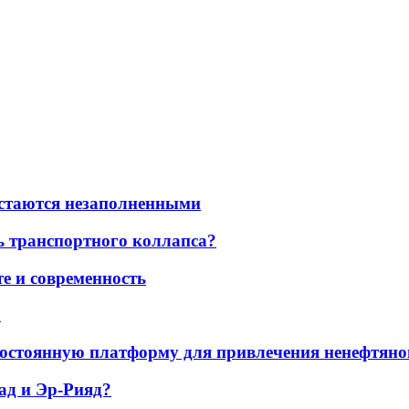
остаются незаполненными
ь транспортного коллапса?
е и современность
а
остоянную платформу для привлечения ненефтяно
ад и Эр-Рияд?