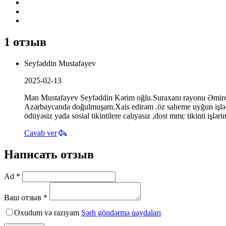
1 отзыв
Seyfəddin Mustafayev
2025-02-13
Mən Mustafayev Seyfəddin Kərim oğlu.Suraxanı rayonu Əmircan 
Azərbaycanda doğulmuşam.Xais edirəm .öz saheme uyğun işlə tə
ödüyəsiz yada sosial tikintilere calıyasız ,dost mmc tikinti işl
Cavab ver
Написать отзыв
Ad *
Ваш отзыв *
Oxudum və razıyam
Şərh göndərmə qaydaları