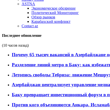
ASTNA
Экономическое обозрение
Политический Мониторинг
Обзор рынков
Карабахский конфликт
Contact az
Последнее обновление
(10 часов назад)
Почему 65 тысяч вакансий в Азербайджане 
Разделение линий метро в Баку: как избежат
Летопись свободы Тебриза: движение Мешрут
Азербайджан централизует управление меди
Баку превращает инвестиционный форум в п
Против кого объединяются Анкара, Исламаб