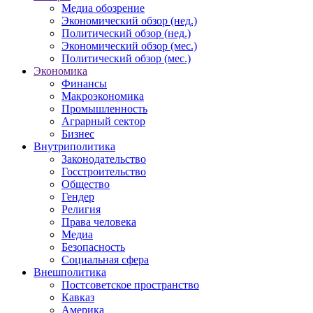
Медиа обозрение
Экономический обзор (нед.)
Политический обзор (нед.)
Экономический обзор (мес.)
Политический обзор (мес.)
Экономика
Финансы
Макроэкономика
Промышленность
Аграрный сектор
Бизнес
Внутриполитика
Законодательство
Госстроительство
Общество
Гендер
Религия
Права человека
Медиа
Безопасность
Социальная сфера
Внешполитика
Постсоветское пространство
Кавказ
Америка