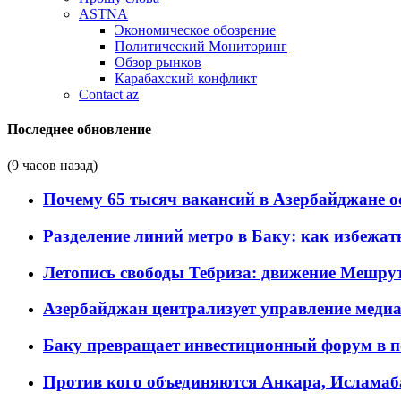
ASTNA
Экономическое обозрение
Политический Мониторинг
Обзор рынков
Карабахский конфликт
Contact az
Последнее обновление
(9 часов назад)
Почему 65 тысяч вакансий в Азербайджане 
Разделение линий метро в Баку: как избежат
Летопись свободы Тебриза: движение Мешрут
Азербайджан централизует управление меди
Баку превращает инвестиционный форум в п
Против кого объединяются Анкара, Исламаб