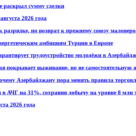
не раскрыл сумму сделки
 августа 2026 года
 разрядке, но возврат к прежнему союзу маловеро
энергетическим амбициям Турции в Европе
гарантирует трудоустройство молодёжи в Азербайд
ая покрывает выживание, но не самостоятельную 
почему Азербайджану пора менять правила торгов
в АЧГ на 31%, сохранив добычу на уровне 8 млн 
уста 2026 года