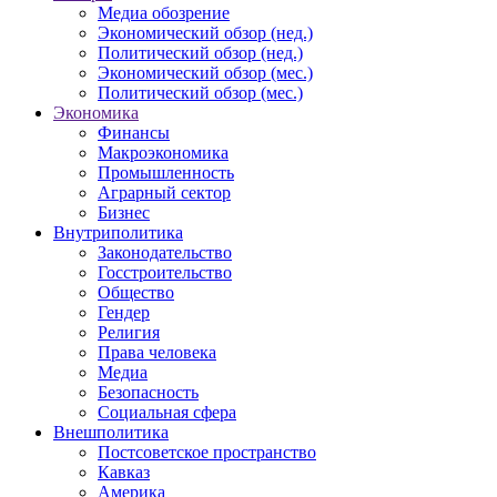
Медиа обозрение
Экономический обзор (нед.)
Политический обзор (нед.)
Экономический обзор (мес.)
Политический обзор (мес.)
Экономика
Финансы
Макроэкономика
Промышленность
Аграрный сектор
Бизнес
Внутриполитика
Законодательство
Госстроительство
Общество
Гендер
Религия
Права человека
Медиа
Безопасность
Социальная сфера
Внешполитика
Постсоветское пространство
Кавказ
Америка