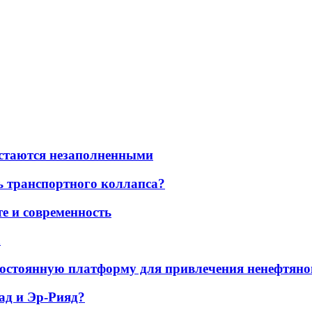
остаются незаполненными
ь транспортного коллапса?
е и современность
а
остоянную платформу для привлечения ненефтяно
ад и Эр-Рияд?