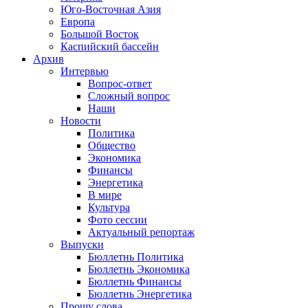
Юго-Восточная Азия
Европа
Большой Восток
Каспийский бассейн
Архив
Интервью
Вопрос-ответ
Сложный вопрос
Наши
Новости
Политика
Общество
Экономика
Финансы
Энергетика
В мире
Культура
Фото сессии
Актуальный репортаж
Выпуски
Бюллетнь Политика
Бюллетнь Экономика
Бюллетнь Финансы
Бюллетнь Энергетика
Прошу слова