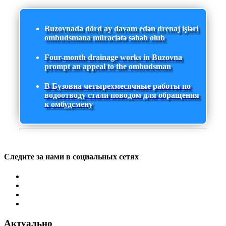
Buzovnada dörd ay davam edən drenaj işləri
ombudsmana müraciətə səbəb olub
Four-month drainage works in Buzovna
prompt an appeal to the ombudsman
В Бузовна четырехмесячные работы по
водоотводу стали поводом для обращения
к омбудсмену
Следите за нами в социальных сетях
Актуально