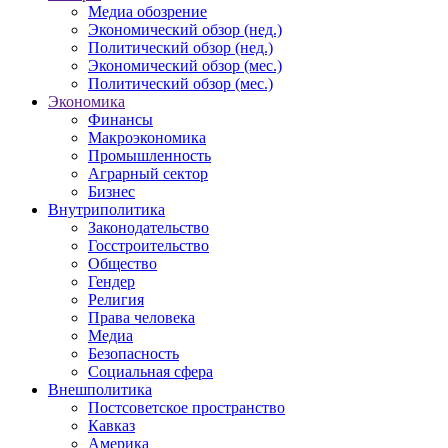
Медиа обозрение
Экономический обзор (нед.)
Политический обзор (нед.)
Экономический обзор (мес.)
Политический обзор (мес.)
Экономика
Финансы
Макроэкономика
Промышленность
Аграрный сектор
Бизнес
Внутриполитика
Законодательство
Госстроительство
Общество
Гендер
Религия
Права человека
Медиа
Безопасность
Социальная сфера
Внешполитика
Постсоветское пространство
Кавказ
Америка