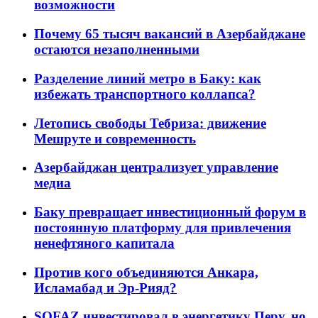
возможности
Почему 65 тысяч вакансий в Азербайджане
остаются незаполненными
Разделение линий метро в Баку: как
избежать транспортного коллапса?
Летопись свободы Тебриза: движение
Мешруте и современность
Азербайджан централизует управление
медиа
Баку превращает инвестиционный форум в
постоянную платформу для привлечения
ненефтяного капитала
Против кого объединяются Анкара,
Исламабад и Эр-Рияд?
SOFAZ инвестировал в энергетику Перу, но