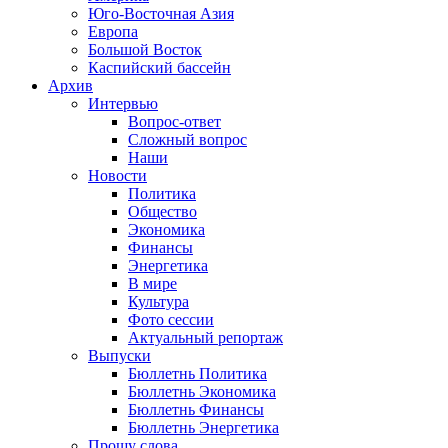
Юго-Восточная Азия
Европа
Большой Восток
Каспийский бассейн
Архив
Интервью
Вопрос-ответ
Сложный вопрос
Наши
Новости
Политика
Общество
Экономика
Финансы
Энергетика
В мире
Культура
Фото сессии
Актуальный репортаж
Выпуски
Бюллетнь Политика
Бюллетнь Экономика
Бюллетнь Финансы
Бюллетнь Энергетика
Прошу слова