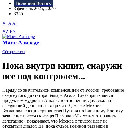
Большой Восток
3 февраль 2025, 20:40
3355
A-
A
A+
AZ
EN
Маис Ализаде
Обозреватель
Пока внутри кипит, снаружи
все под контролем...
Наряду со значительной компенсацией от России, требование
свергнутого диктатора Башара Асада 8 декабря является
продуктом мудрости Анкары в отношении Дамаска: на
следующий день после встречи в Дамаске Михаила
Богданова, спецпредставителя Путина по Ближнему Востоку,
заявление пресс-секретаря Пескова «Мы хотим отправить
делегацию» показывает, что Москва с трудом идет на
открытый диалог. Да, пока судьба военной разведки в