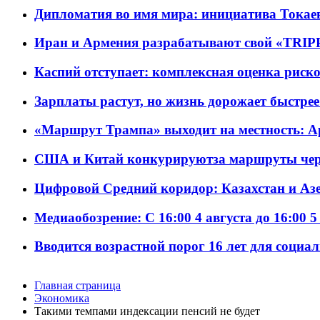
Дипломатия во имя мира: инициатива Токаев
Иран и Армения разрабатывают свой «TRIP
Каспий отступает: комплексная оценка риско
Зарплаты растут, но жизнь дорожает быстрее т
«Маршрут Трампа» выходит на местность: А
США и Китай конкурируютза маршруты че
Цифровой Средний коридор: Казахстан и Аз
Медиаобозрение: С 16:00 4 августа до 16:00 5
Вводится возрастной порог 16 лет для социа
Главная страница
Экономика
Такими темпами индексации пенсий не будет