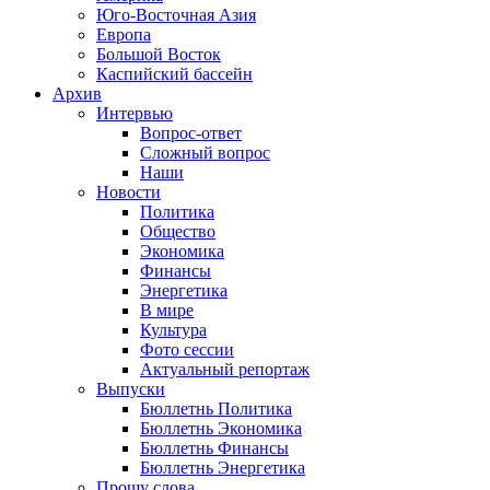
Юго-Восточная Азия
Европа
Большой Восток
Каспийский бассейн
Архив
Интервью
Вопрос-ответ
Сложный вопрос
Наши
Новости
Политика
Общество
Экономика
Финансы
Энергетика
В мире
Культура
Фото сессии
Актуальный репортаж
Выпуски
Бюллетнь Политика
Бюллетнь Экономика
Бюллетнь Финансы
Бюллетнь Энергетика
Прошу слова