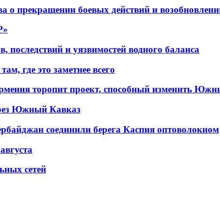
а о прекращении боевых действий и возобновлени
P»
в, последствий и уязвимостей водного баланса
ам, где это заметнее всего
рмения торопит проект, способный изменить Южн
рез Южный Кавказ
ербайджан соединили берега Каспия оптоволокном
 августа
льных сетей