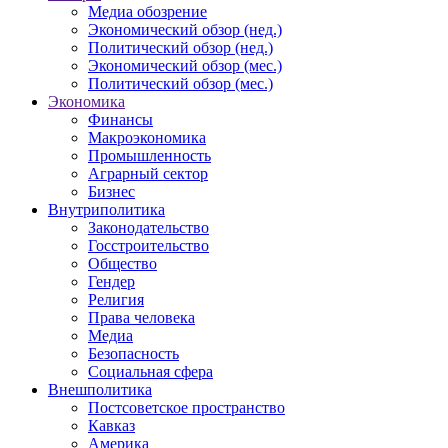
Медиа обозрение
Экономический обзор (нед.)
Политический обзор (нед.)
Экономический обзор (мес.)
Политический обзор (мес.)
Экономика
Финансы
Макроэкономика
Промышленность
Аграрный сектор
Бизнес
Внутриполитика
Законодательство
Госстроительство
Общество
Гендер
Религия
Права человека
Медиа
Безопасность
Социальная сфера
Внешполитика
Постсоветское пространство
Кавказ
Америка