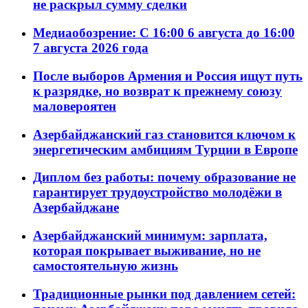
не раскрыл сумму сделки
Медиаобозрение: С 16:00 6 августа до 16:00
7 августа 2026 года
После выборов Армения и Россия ищут путь
к разрядке, но возврат к прежнему союзу
маловероятен
Азербайджанский газ становится ключом к
энергетическим амбициям Турции в Европе
Диплом без работы: почему образование не
гарантирует трудоустройство молодёжи в
Азербайджане
Азербайджанский минимум: зарплата,
которая покрывает выживание, но не
самостоятельную жизнь
Традиционные рынки под давлением сетей: