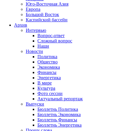
Юго-Восточная Азия
Европа
Большой Восток
Каспийский бассейн
Архив
Интервью
Вопрос-ответ
Сложный вопрос
Наши
Новости
Политика
Общество
Экономика
Финансы
Энергетика
В мире
Культура
Фото сессии
Актуальный репортаж
Выпуски
Бюллетнь Политика
Бюллетнь Экономика
Бюллетнь Финансы
Бюллетнь Энергетика
Прошу слова