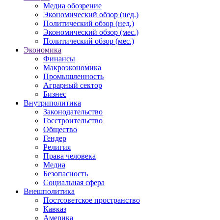
Медиа обозрение
Экономический обзор (нед.)
Политический обзор (нед.)
Экономический обзор (мес.)
Политический обзор (мес.)
Экономика
Финансы
Макроэкономика
Промышленность
Аграрный сектор
Бизнес
Внутриполитика
Законодательство
Госстроительство
Общество
Гендер
Религия
Права человека
Медиа
Безопасность
Социальная сфера
Внешполитика
Постсоветское пространство
Кавказ
Америка