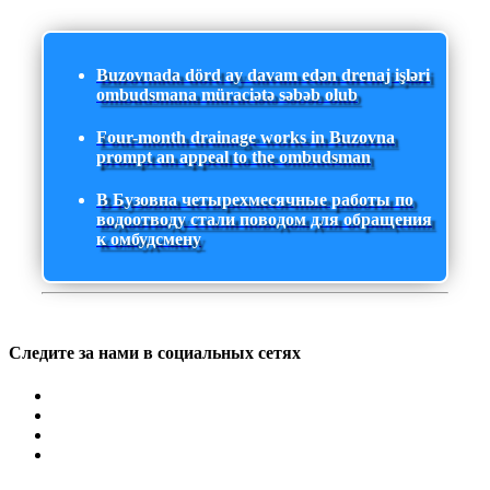
Buzovnada dörd ay davam edən drenaj işləri
ombudsmana müraciətə səbəb olub
Four-month drainage works in Buzovna
prompt an appeal to the ombudsman
В Бузовна четырехмесячные работы по
водоотводу стали поводом для обращения
к омбудсмену
Следите за нами в социальных сетях