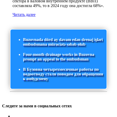
сектора в валовом внутреннем продукте (ВВП)
составляла 49%, то в 2024 году она достигла 68%».
Читать далее
Buzovnada dörd ay davam edən drenaj işləri
ombudsmana müraciətə səbəb olub
Four-month drainage works in Buzovna
prompt an appeal to the ombudsman
В Бузовна четырехмесячные работы по
водоотводу стали поводом для обращения
к омбудсмену
Следите за нами в социальных сетях