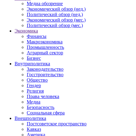
Медиа обозрение
Экономический обзор (нед.)
Политический обзор (нед.)
Экономический обзор (мес.)
Политический обзор (мес.)
Экономика
Финансы
Макроэкономика
Промышленность
Аграрный сектор
Бизнес
Внутриполитика
Законодательство
Госстроительство
Общество
Гендер
Религия
Права человека
Медиа
Безопасность
Социальная сфера
Внешполитика
Постсоветское пространство
Кавказ
Америка