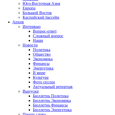
Юго-Восточная Азия
Европа
Большой Восток
Каспийский бассейн
Архив
Интервью
Вопрос-ответ
Сложный вопрос
Наши
Новости
Политика
Общество
Экономика
Финансы
Энергетика
В мире
Культура
Фото сессии
Актуальный репортаж
Выпуски
Бюллетнь Политика
Бюллетнь Экономика
Бюллетнь Финансы
Бюллетнь Энергетика
Прошу слова