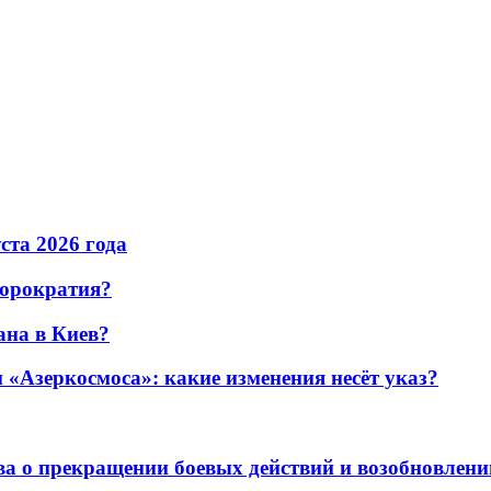
уста 2026 года
бюрократия?
ана в Киев?
«Азеркосмоса»: какие изменения несёт указ?
а о прекращении боевых действий и возобновлени