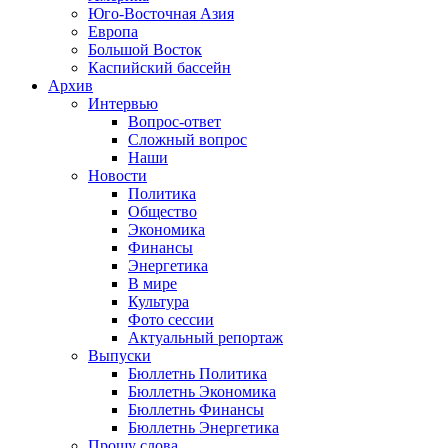
Юго-Восточная Азия
Европа
Большой Восток
Каспийский бассейн
Архив
Интервью
Вопрос-ответ
Сложный вопрос
Наши
Новости
Политика
Общество
Экономика
Финансы
Энергетика
В мире
Культура
Фото сессии
Актуальный репортаж
Выпуски
Бюллетнь Политика
Бюллетнь Экономика
Бюллетнь Финансы
Бюллетнь Энергетика
Прошу слова