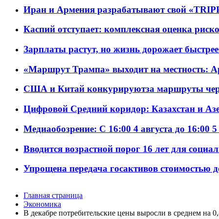
Иран и Армения разрабатывают свой «TRIP
Каспий отступает: комплексная оценка риско
Зарплаты растут, но жизнь дорожает быстрее т
«Маршрут Трампа» выходит на местность: А
США и Китай конкурируютза маршруты че
Цифровой Средний коридор: Казахстан и Аз
Медиаобозрение: С 16:00 4 августа до 16:00 5
Вводится возрастной порог 16 лет для социа
Упрощена передача госактивов стоимостью д
Главная страница
Экономика
В декабре потребительские цены выросли в среднем на 0