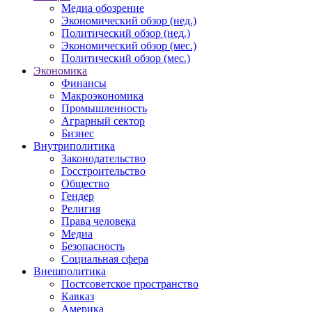
Медиа обозрение
Экономический обзор (нед.)
Политический обзор (нед.)
Экономический обзор (мес.)
Политический обзор (мес.)
Экономика
Финансы
Макроэкономика
Промышленность
Аграрный сектор
Бизнес
Внутриполитика
Законодательство
Госстроительство
Общество
Гендер
Религия
Права человека
Медиа
Безопасность
Социальная сфера
Внешполитика
Постсоветское пространство
Кавказ
Америка