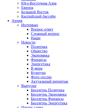
Юго-Восточная Азия
Европа
Большой Восток
Каспийский бассейн
Архив
Интервью
Вопрос-ответ
Сложный вопрос
Наши
Новости
Политика
Общество
Экономика
Финансы
Энергетика
В мире
Культура
Фото сессии
Актуальный репортаж
Выпуски
Бюллетнь Политика
Бюллетнь Экономика
Бюллетнь Финансы
Бюллетнь Энергетика
Прошу слова