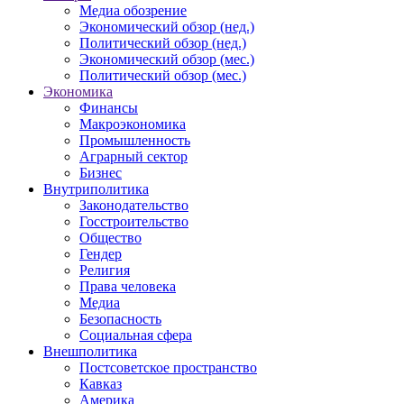
Медиа обозрение
Экономический обзор (нед.)
Политический обзор (нед.)
Экономический обзор (мес.)
Политический обзор (мес.)
Экономика
Финансы
Макроэкономика
Промышленность
Аграрный сектор
Бизнес
Внутриполитика
Законодательство
Госстроительство
Общество
Гендер
Религия
Права человека
Медиа
Безопасность
Социальная сфера
Внешполитика
Постсоветское пространство
Кавказ
Америка