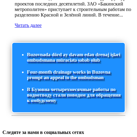
проектов последних десятилетий. ЗАО «Бакинский
метрополитен» приступает к строительным работам по
разделению Красной и Зелёной линий. В течение...
Читать далее
Buzovnada dörd ay davam edən drenaj işləri
ombudsmana müraciətə səbəb olub
Four-month drainage works in Buzovna
prompt an appeal to the ombudsman
В Бузовна четырехмесячные работы по
водоотводу стали поводом для обращения
к омбудсмену
Следите за нами в социальных сетях