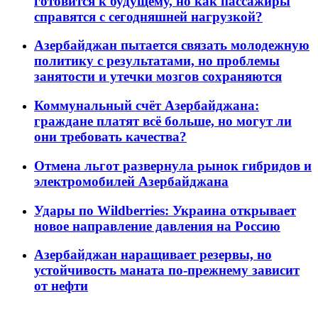
готовится к будущему, но как пассажиры
справятся с сегодняшней нагрузкой?
Азербайджан пытается связать молодежную
политику с результатами, но проблемы
занятости и утечки мозгов сохраняются
Коммунальный счёт Азербайджана:
граждане платят всё больше, но могут ли
они требовать качества?
Отмена льгот развернула рынок гибридов и
электромобилей Азербайджана
Удары по Wildberries: Украина открывает
новое направление давления на Россию
Азербайджан наращивает резервы, но
устойчивость маната по-прежнему зависит
от нефти