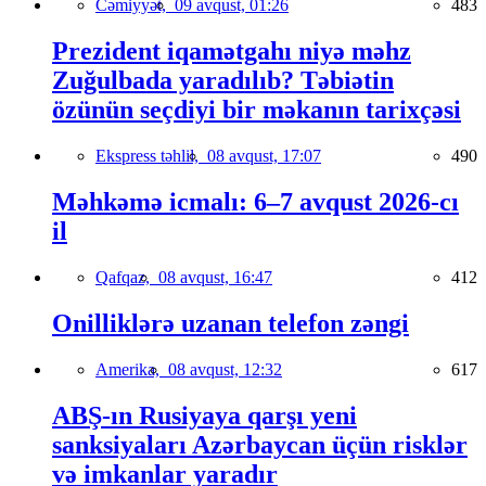
Cəmiyyət,
09 avqust, 01:26
483
Prezident iqamətgahı niyə məhz
Zuğulbada yaradılıb? Təbiətin
özünün seçdiyi bir məkanın tarixçəsi
Ekspress təhlil,
08 avqust, 17:07
490
Məhkəmə icmalı: 6–7 avqust 2026-cı
il
Qafqaz,
08 avqust, 16:47
412
Onilliklərə uzanan telefon zəngi
Amerika,
08 avqust, 12:32
617
ABŞ-ın Rusiyaya qarşı yeni
sanksiyaları Azərbaycan üçün risklər
və imkanlar yaradır