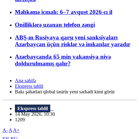
Məhkəmə icmalı: 6–7 avqust 2026-cı il
Onilliklərə uzanan telefon zəngi
ABŞ-ın Rusiyaya qarşı yeni sanksiyaları
Azərbaycan üçün risklər və imkanlar yaradır
Azərbaycanda 65 min vakansiya niyə
doldurulmamış qalır?
Ana səhifə
Ekspress təhlil
Bakı şəhərləri qlobal təsirin yeni sərhədi kimi görür
Ekspress təhlil
14 May 2026, 10:30
1209
A-
A
A+
EN
RU