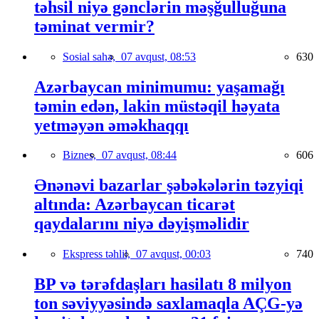
təhsil niyə gənclərin məşğulluğuna
təminat vermir?
Sosial sahə,
07 avqust, 08:53
630
Azərbaycan minimumu: yaşamağı
təmin edən, lakin müstəqil həyata
yetməyən əməkhaqqı
Biznes,
07 avqust, 08:44
606
Ənənəvi bazarlar şəbəkələrin təzyiqi
altında: Azərbaycan ticarət
qaydalarını niyə dəyişməlidir
Ekspress təhlil,
07 avqust, 00:03
740
BP və tərəfdaşları hasilatı 8 milyon
ton səviyyəsində saxlamaqla AÇG-yə