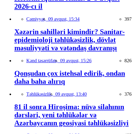
2026-cı il
Cəmiyyət,
09 avqust, 15:34
397
Xəzərin sahilləri kimindir? Sanitar-
epidemioloji təhlükəsizlik, dövlət
məsuliyyəti və vətəndaş davranışı
Kənd təsərrüfatı,
09 avqust, 15:26
826
Qonşudan çox istehsal edirik, ondan
daha baha alırıq
Təhlükəsizlik,
09 avqust, 13:40
376
81 il sonra Hiroşima: nüvə silahının
dərsləri, yeni təhlükələr və
Azərbaycanın geosiyasi təhlükəsizliyi