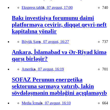
Ekspress təhlil,
07 avqust, 17:00
740
Bakı investisiya forumunu daimi
platformaya çevirir, diqqət qeyri-neft
kapitalına yönəlir
Böyük Şərq,
07 avqust, 16:27
737
Ankara, İslamabad və Ər-Riyad kimə
qarşı birləşir?
Amerika,
07 avqust, 16:19
701
SOFAZ Perunun energetika
sektoruna sərmayə yatırıb, lakin
sövdələşmənin məbləğini açıqlamayıb
Media İcmalı,
07 avqust, 16:10
664