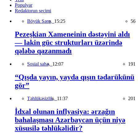
Populyar
Redaktorun seçimi
Böyük Şərq,
15:25
56
Pezeşkian Xameneinin dəstəyini aldı
— lakin güc strukturları üzərində
qələbə qazanmadı
Sosial sahə,
12:07
191
“Qışda yayın, yayda qışın tədarükünü
gör”
Təhlükəsizlik,
11:37
201
İdxal olunan inflyasiya: ərzağın
bahalaşması Azərbaycan üçün niyə
xüsusilə təhlükəlidir?