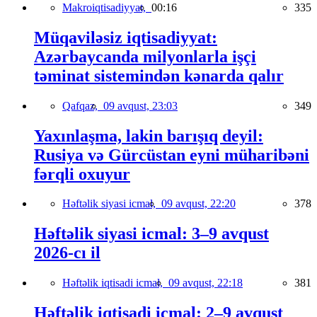
Makroiqtisadiyyat,
00:16
335
Müqaviləsiz iqtisadiyyat:
Azərbaycanda milyonlarla işçi
təminat sistemindən kənarda qalır
Qafqaz,
09 avqust, 23:03
349
Yaxınlaşma, lakin barışıq deyil:
Rusiya və Gürcüstan eyni müharibəni
fərqli oxuyur
Həftəlik siyasi icmal,
09 avqust, 22:20
378
Həftəlik siyasi icmal: 3–9 avqust
2026-cı il
Həftəlik iqtisadi icmal,
09 avqust, 22:18
381
Həftəlik iqtisadi icmal: 2–9 avqust