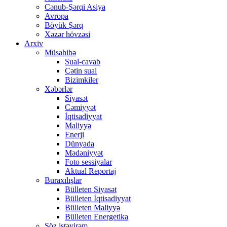
Cənub-Şərqi Asiya
Avropa
Böyük Şərq
Xəzər hövzəsi
Arxiv
Müsahibə
Sual-cavab
Çətin sual
Bizimkiler
Xəbərlər
Siyasət
Cəmiyyət
İqtisadiyyat
Maliyyə
Enerji
Dünyada
Mədəniyyət
Foto sessiyalar
Aktual Reportaj
Buraxılışlar
Bülleten Siyasət
Bülleten İqtisadiyyat
Bülleten Maliyyə
Bülleten Energetika
Söz istəyirəm