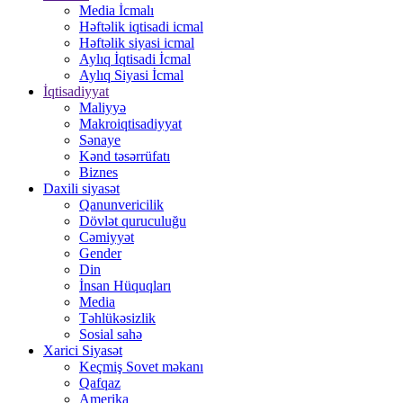
Media İcmalı
Həftəlik iqtisadi icmal
Həftəlik siyasi icmal
Aylıq İqtisadi İcmal
Aylıq Siyasi İcmal
İqtisadiyyat
Maliyyə
Makroiqtisadiyyat
Sənaye
Kənd təsərrüfatı
Biznes
Daxili siyasət
Qanunvericilik
Dövlət quruculuğu
Cəmiyyət
Gender
Din
İnsan Hüquqları
Media
Təhlükəsizlik
Sosial sahə
Xarici Siyasət
Keçmiş Sovet məkanı
Qafqaz
Amerika