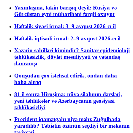
Yaxınlaşma, lakin barışıq deyil: Rusiya və
Gürcüstan eyni müharibəni fərqli oxuyur
Həftəlik siyasi icmal: 3–9 avqust 2026-cı il
Həftəlik iqtisadi icmal: 2–9 avqust 2026-cı il
Xəzərin sahilləri kimindir? Sanitar-epidemioloji
təhlükəsizlik, dövlət məsuliyyəti və vətəndaş
davranışı
Qonşudan çox istehsal edirik, ondan daha
baha alırıq
81 il sonra Hiroşima: nüvə silahının dərsləri,
yeni təhlükələr və Azərbaycanın geosiyasi
təhlükəsizliyi
Prezident iqamətgahı niyə məhz Zuğulbada
yaradılıb? Təbiətin özünün seçdiyi bir məkanın
tarixçəsi