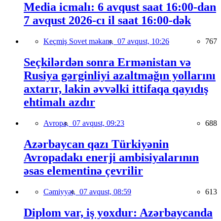
Media icmalı: 6 avqust saat 16:00-dan
7 avqust 2026-cı il saat 16:00-dək
Keçmiş Sovet məkanı,
07 avqust, 10:26
767
Seçkilərdən sonra Ermənistan və
Rusiya gərginliyi azaltmağın yollarını
axtarır, lakin əvvəlki ittifaqa qayıdış
ehtimalı azdır
Avropa,
07 avqust, 09:23
688
Azərbaycan qazı Türkiyənin
Avropadakı enerji ambisiyalarının
əsas elementinə çevrilir
Cəmiyyət,
07 avqust, 08:59
613
Diplom var, iş yoxdur: Azərbaycanda