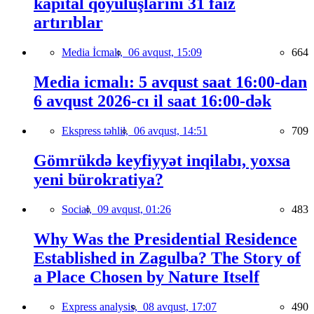
kapital qoyuluşlarını 31 faiz
artırıblar
Media İcmalı,
06 avqust, 15:09
664
Media icmalı: 5 avqust saat 16:00-dan
6 avqust 2026-cı il saat 16:00-dək
Ekspress təhlil,
06 avqust, 14:51
709
Gömrükdə keyfiyyət inqilabı, yoxsa
yeni bürokratiya?
Social,
09 avqust, 01:26
483
Why Was the Presidential Residence
Established in Zagulba? The Story of
a Place Chosen by Nature Itself
Express analysis,
08 avqust, 17:07
490