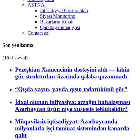
ASTNA
İqtisadiyyat Göstəriciləri
Siyası Monitorinq
Bazarların icmalı
Qarabağ münaqişəsi
Contact az
Son yenilənmə
(16 d. əvvəl)
Pezeşkian Xameneinin dəstəyini aldı — lakin
güc strukturları üzərində qələbə qazanmadı
“Qışda yayın, yayda qışın tədarükünü gör”
İdxal olunan inflyasiya: ərzağın bahalaşması
Azərbaycan üçün niyə xüsusilə təhlükəlidir?
Müqaviləsiz iqtisadiyyat: Azərbaycanda
milyonlarla işçi təminat sistemindən kənarda
qalır