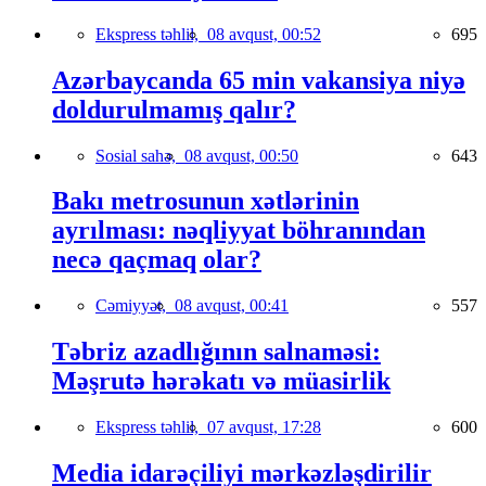
Ekspress təhlil,
08 avqust, 00:52
695
Azərbaycanda 65 min vakansiya niyə
doldurulmamış qalır?
Sosial sahə,
08 avqust, 00:50
643
Bakı metrosunun xətlərinin
ayrılması: nəqliyyat böhranından
necə qaçmaq olar?
Cəmiyyət,
08 avqust, 00:41
557
Təbriz azadlığının salnaməsi:
Məşrutə hərəkatı və müasirlik
Ekspress təhlil,
07 avqust, 17:28
600
Media idarəçiliyi mərkəzləşdirilir