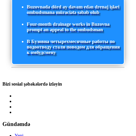
Buzovnada dörd ay davam edən drenaj işləri
ombudsmana müraciətə səbəb olub
Four-month drainage works in Buzovna
prompt an appeal to the ombudsman
В Бузовна четырехмесячные работы по
водоотводу стали поводом для обращения
к омбудсмену
Bizi sosial şəbəkələrdə izləyin
Gündəmdə
Yeni