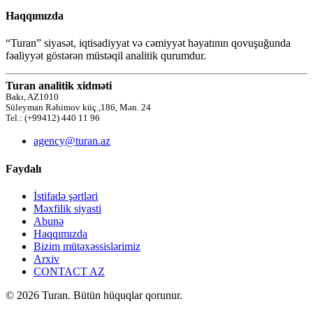
Haqqımızda
“Turan” siyasət, iqtisadiyyat və cəmiyyət həyatının qovuşuğunda
fəaliyyət göstərən müstəqil analitik qurumdur.
Turan analitik xidməti
Bakı, AZ1010
Süleyman Rəhimov küç.,186, Mən. 24
Tel.: (+99412) 440 11 96
agency@turan.az
Faydalı
İstifadə şərtləri
Məxfilik siyasti
Abunə
Haqqımızda
Bizim mütəxəssislərimiz
Arxiv
CONTACT AZ
© 2026 Turan. Bütün hüquqlar qorunur.