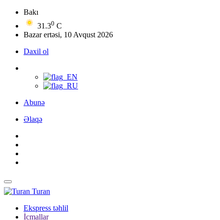
Bakı
0
31.3
C
Bazar ertəsi, 10 Avqust 2026
Daxil ol
Abunə
Əlaqə
Turan
Ekspress təhlil
İcmallar