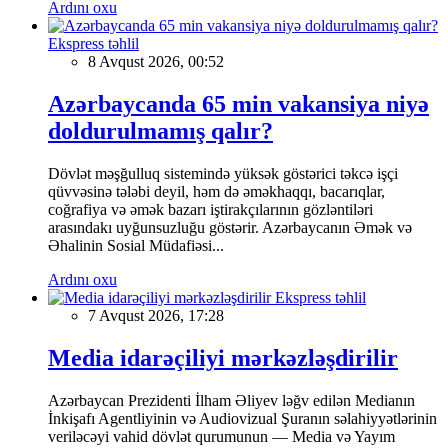
Ardını oxu
Ekspress təhlil
8 Avqust 2026, 00:52
Azərbaycanda 65 min vakansiya niyə
doldurulmamış qalır?
Dövlət məşğulluq sistemində yüksək göstərici təkcə işçi
qüvvəsinə tələbi deyil, həm də əməkhaqqı, bacarıqlar,
coğrafiya və əmək bazarı iştirakçılarının gözləntiləri
arasındakı uyğunsuzluğu göstərir. Azərbaycanın Əmək və
Əhalinin Sosial Müdafiəsi...
Ardını oxu
Ekspress təhlil
7 Avqust 2026, 17:28
Media idarəçiliyi mərkəzləşdirilir
Azərbaycan Prezidenti İlham Əliyev ləğv edilən Medianın
İnkişafı Agentliyinin və Audiovizual Şuranın səlahiyyətlərinin
veriləcəyi vahid dövlət qurumunun — Media və Yayım