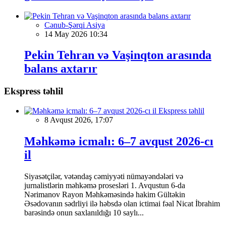
Cənub-Şərqi Asiya
14 May 2026 10:34
Pekin Tehran və Vaşinqton arasında
balans axtarır
Ekspress təhlil
Ekspress təhlil
8 Avqust 2026, 17:07
Məhkəmə icmalı: 6–7 avqust 2026-cı
il
Siyasətçilər, vətəndaş cəmiyyəti nümayəndələri və
jurnalistlərin məhkəmə prosesləri 1. Avqustun 6-da
Nərimanov Rayon Məhkəməsində hakim Gültəkin
Əsədovanın sədrliyi ilə həbsdə olan ictimai fəal Nicat İbrahim
barəsində onun saxlanıldığı 10 saylı...