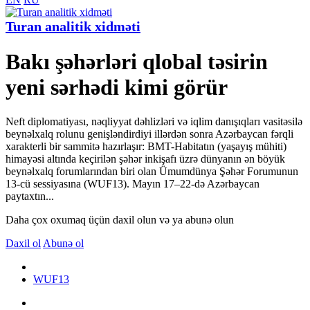
Turan analitik xidməti
Bakı şəhərləri qlobal təsirin
yeni sərhədi kimi görür
Neft diplomatiyası, nəqliyyat dəhlizləri və iqlim danışıqları vasitəsilə
beynəlxalq rolunu genişləndirdiyi illərdən sonra Azərbaycan fərqli
xarakterli bir sammitə hazırlaşır: BMT-Habitatın (yaşayış mühiti)
himayəsi altında keçirilən şəhər inkişafı üzrə dünyanın ən böyük
beynəlxalq forumlarından biri olan Ümumdünya Şəhər Forumunun
13-cü sessiyasına (WUF13). Mayın 17–22-də Azərbaycan
paytaxtın...
Daha çox oxumaq üçün daxil olun və ya abunə olun
Daxil ol
Abunə ol
WUF13