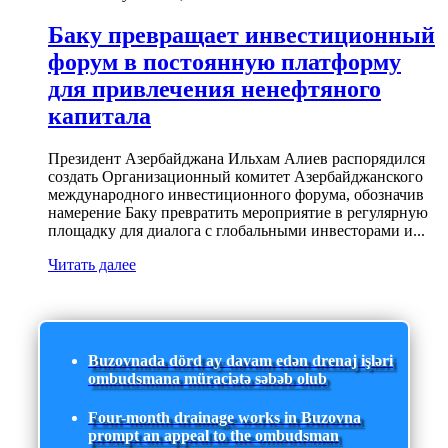
Баку превращает инвестиционный
форум в постоянную платформу
для привлечения ненефтяного
капитала
Президент Азербайджана Ильхам Алиев распорядился
создать Организационный комитет Азербайджанского
международного инвестиционного форума, обозначив
намерение Баку превратить мероприятие в регулярную
площадку для диалога с глобальными инвесторами и...
Читать далее
Buzovnada dörd ay davam edən drenaj işləri
ombudsmana müraciətə səbəb olub
Four-month drainage works in Buzovna
prompt an appeal to the ombudsman