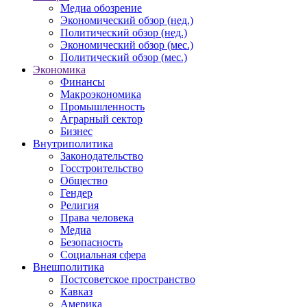
Медиа обозрение
Экономический обзор (нед.)
Политический обзор (нед.)
Экономический обзор (мес.)
Политический обзор (мес.)
Экономика
Финансы
Макроэкономика
Промышленность
Аграрный сектор
Бизнес
Внутриполитика
Законодательство
Госстроительство
Общество
Гендер
Религия
Права человека
Медиа
Безопасность
Социальная сфера
Внешполитика
Постсоветское пространство
Кавказ
Америка