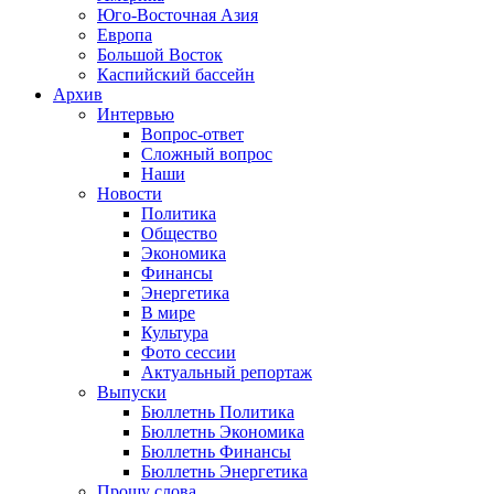
Юго-Восточная Азия
Европа
Большой Восток
Каспийский бассейн
Архив
Интервью
Вопрос-ответ
Сложный вопрос
Наши
Новости
Политика
Общество
Экономика
Финансы
Энергетика
В мире
Культура
Фото сессии
Актуальный репортаж
Выпуски
Бюллетнь Политика
Бюллетнь Экономика
Бюллетнь Финансы
Бюллетнь Энергетика
Прошу слова