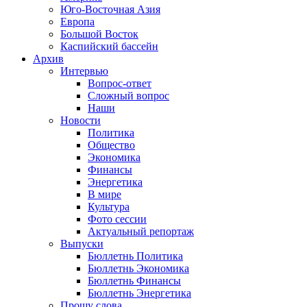
Юго-Восточная Азия
Европа
Большой Восток
Каспийский бассейн
Архив
Интервью
Вопрос-ответ
Сложный вопрос
Наши
Новости
Политика
Общество
Экономика
Финансы
Энергетика
В мире
Культура
Фото сессии
Актуальный репортаж
Выпуски
Бюллетнь Политика
Бюллетнь Экономика
Бюллетнь Финансы
Бюллетнь Энергетика
Прошу слова