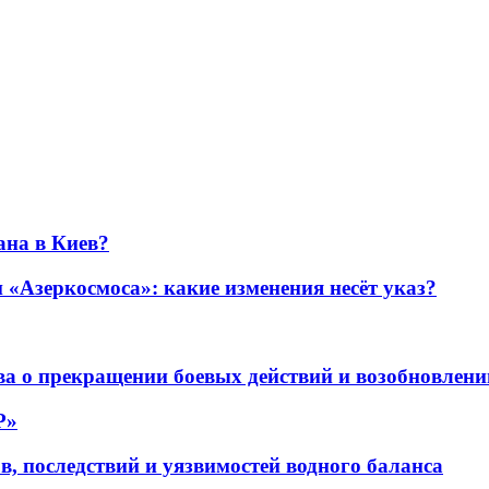
ана в Киев?
«Азеркосмоса»: какие изменения несёт указ?
а о прекращении боевых действий и возобновлени
P»
в, последствий и уязвимостей водного баланса