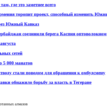
ам, где это заметнее всего
рмения торопит проект, способный изменить Южн
рез Южный Кавказ
ербайджан соединили берега Каспия оптоволокном
 августа
льных сетей
о 5 000 манатов
тводу стали поводом для обращения к омбудсмену
авки обнажило борьбу за власть в Тегеране
ботанных алмазов