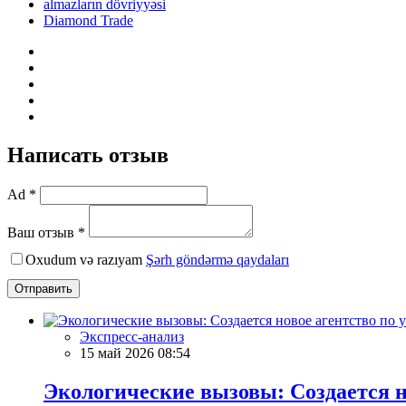
almazların dövriyyəsi
Diamond Trade
Написать отзыв
Ad *
Ваш отзыв *
Oxudum və razıyam
Şərh göndərmə qaydaları
Отправить
Экспресс-анализ
15 май 2026 08:54
Экологические вызовы: Создается н