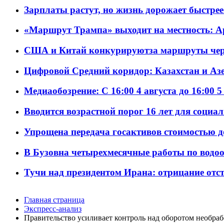
Зарплаты растут, но жизнь дорожает быстрее т
«Маршрут Трампа» выходит на местность: А
США и Китай конкурируютза маршруты че
Цифровой Средний коридор: Казахстан и Аз
Медиаобозрение: С 16:00 4 августа до 16:00 5
Вводится возрастной порог 16 лет для социа
Упрощена передача госактивов стоимостью д
В Бузовна четырехмесячные работы по водоо
Тучи над президентом Ирана: отрицание отст
Главная страница
Экспресс-анализ
Правительство усиливает контроль над оборотом необра