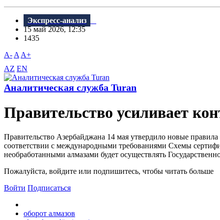
Экспресс-анализ
15 май 2026, 12:35
1435
A-
A
A+
AZ
EN
Аналитическая служба Turan
Правительство усиливает кон
Правительство Азербайджана 14 мая утвердило новые правила г
соответствии с международными требованиями Схемы сертифик
необработанными алмазами будет осуществлять Государственное
Пожалуйста, войдите или подпишитесь, чтобы читать больше
Войти
Подписаться
оборот алмазов