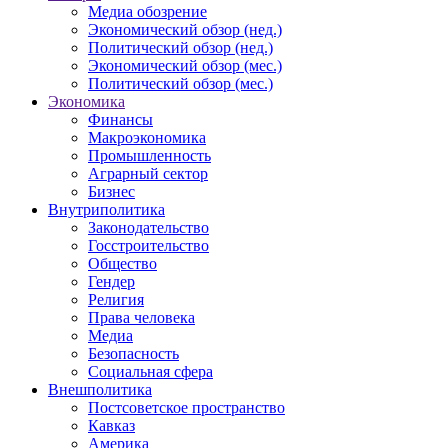
Медиа обозрение
Экономический обзор (нед.)
Политический обзор (нед.)
Экономический обзор (мес.)
Политический обзор (мес.)
Экономика
Финансы
Макроэкономика
Промышленность
Аграрный сектор
Бизнес
Внутриполитика
Законодательство
Госстроительство
Общество
Гендер
Религия
Права человека
Медиа
Безопасность
Социальная сфера
Внешполитика
Постсоветское пространство
Кавказ
Америка