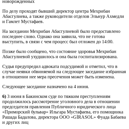
новорожденных
По делу проходят бывший директор центра Мехрибан
Абасгулиева, а также руководители отделов Эльнур Ахмедли
и Гамлет Мустафаев.
На заседании Мехрибан Абасгулиевой было предоставлено
последнее слово. Однако она заявила, что не готова
выступить, в связи с чем процесс был отложен до 14:00.
Позже было сообщено, что состояние здоровья Мехрибан
Абасгулиевой ухудшилось и она была госпитализирована.
Судья предупредил адвоката подсудимой и отметил, что в
случае неявки обвиняемой на следующее заседание избранная
в отношении нее мера пресечения может быть изменена.
Следующее заседание назначено на 4 июня.
6)
3 июня в Бакинском суде по тяжким преступлениям
продолжилось рассмотрение уголовного дела в отношении
председателя правления Публичного юридического лица
«Приморский бульвар» Ильгара Мустафаева, его помощника
Рашада Бадалова, директора ООО «GİRASOL» Фуада Бабаева
и других лиц