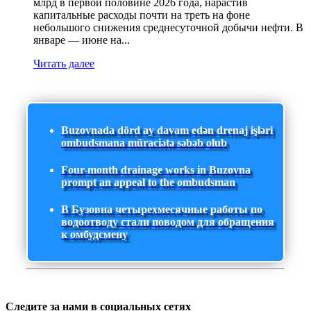
млрд в первой половине 2026 года, нарастив
капитальные расходы почти на треть на фоне
небольшого снижения среднесуточной добычи нефти. В
январе — июне на...
Читать далее
Buzovnada dörd ay davam edən drenaj işləri
ombudsmana müraciətə səbəb olub
Four-month drainage works in Buzovna
prompt an appeal to the ombudsman
В Бузовна четырехмесячные работы по
водоотводу стали поводом для обращения
к омбудсмену
Следите за нами в социальных сетях