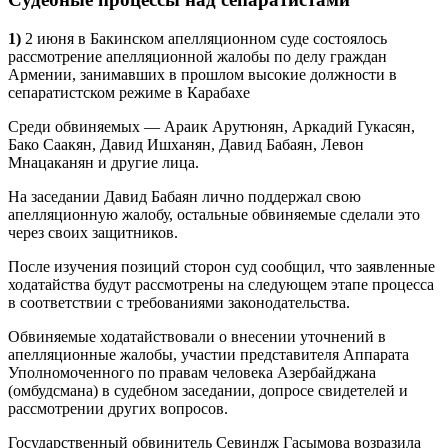
1)
2 июня в Бакинском апелляционном суде состоялось
рассмотрение апелляционной жалобы по делу граждан
Армении, занимавших в прошлом высокие должности в
сепаратистском режиме в Карабахе
Среди обвиняемых — Араик Арутюнян, Аркадий Гукасян,
Бако Саакян, Давид Ишханян, Давид Бабаян, Левон
Мнацаканян и другие лица.
На заседании Давид Бабаян лично поддержал свою
апелляционную жалобу, остальные обвиняемые сделали это
через своих защитников.
После изучения позиций сторон суд сообщил, что заявленные
ходатайства будут рассмотрены на следующем этапе процесса
в соответствии с требованиями законодательства.
Обвиняемые ходатайствовали о внесении уточнений в
апелляционные жалобы, участии представителя Аппарата
Уполномоченного по правам человека Азербайджана
(омбудсмана) в судебном заседании, допросе свидетелей и
рассмотрении других вопросов.
Государственный обвинитель Севиндж Гасымова возразила