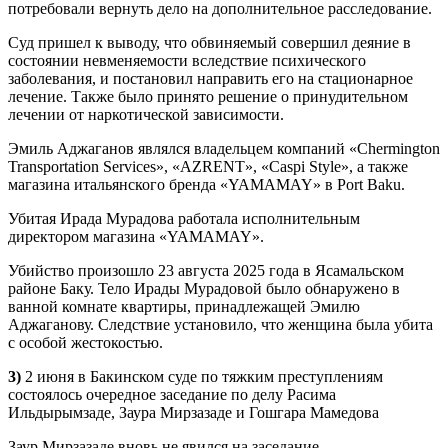
потребовали вернуть дело на дополнительное расследование.
Суд пришел к выводу, что обвиняемый совершил деяние в
состоянии невменяемости вследствие психического
заболевания, и постановил направить его на стационарное
лечение. Также было принято решение о принудительном
лечении от наркотической зависимости.
Эмиль Аджаганов являлся владельцем компаний «Chermington
Transportation Services», «AZRENT», «Caspi Style», а также
магазина итальянского бренда «YAMAMAY» в Port Baku.
Убитая Ирада Мурадова работала исполнительным
директором магазина «YAMAMAY».
Убийство произошло 23 августа 2025 года в Ясамальском
районе Баку. Тело Ирады Мурадовой было обнаружено в
ванной комнате квартиры, принадлежащей Эмилю
Аджаганову. Следствие установило, что женщина была убита
с особой жестокостью.
3)
2 июня в Бакинском суде по тяжким преступлениям
состоялось очередное заседание по делу Расима
Ильдырымзаде, Заура Мирзазаде и Гошгара Мамедова
Заур Мирзазаде вновь не явился на заседание.