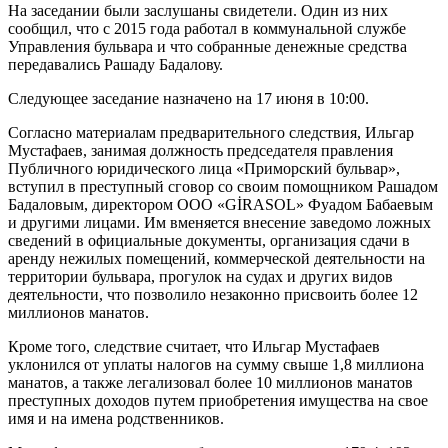
На заседании были заслушаны свидетели. Один из них
сообщил, что с 2015 года работал в коммунальной службе
Управления бульвара и что собранные денежные средства
передавались Рашаду Бадалову.
Следующее заседание назначено на 17 июня в 10:00.
Согласно материалам предварительного следствия, Ильгар
Мустафаев, занимая должность председателя правления
Публичного юридического лица «Приморский бульвар»,
вступил в преступный сговор со своим помощником Рашадом
Бадаловым, директором ООО «GİRASOL» Фуадом Бабаевым
и другими лицами. Им вменяется внесение заведомо ложных
сведений в официальные документы, организация сдачи в
аренду нежилых помещений, коммерческой деятельности на
территории бульвара, прогулок на судах и других видов
деятельности, что позволило незаконно присвоить более 12
миллионов манатов.
Кроме того, следствие считает, что Ильгар Мустафаев
уклонился от уплаты налогов на сумму свыше 1,8 миллиона
манатов, а также легализовал более 10 миллионов манатов
преступных доходов путем приобретения имущества на свое
имя и на имена родственников.