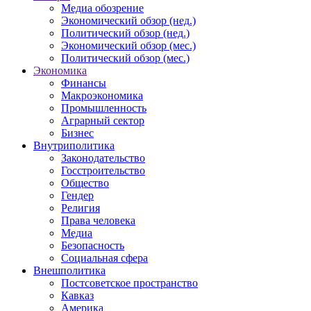
Медиа обозрение
Экономический обзор (нед.)
Политический обзор (нед.)
Экономический обзор (мес.)
Политический обзор (мес.)
Экономика
Финансы
Макроэкономика
Промышленность
Аграрный сектор
Бизнес
Внутриполитика
Законодательство
Госстроительство
Общество
Гендер
Религия
Права человека
Медиа
Безопасность
Социальная сфера
Внешполитика
Постсоветское пространство
Кавказ
Америка