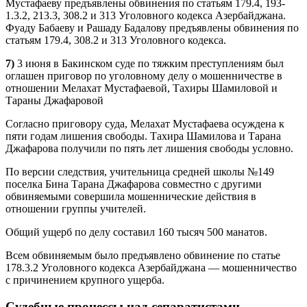
Мустафаеву предъявлены обвинения по статьям 179.4, 193-
1.3.2, 213.3, 308.2 и 313 Уголовного кодекса Азербайджана.
Фуаду Бабаеву и Рашаду Бадалову предъявлены обвинения по
статьям 179.4, 308.2 и 313 Уголовного кодекса.
7)
3 июня в Бакинском суде по тяжким преступлениям был
оглашен приговор по уголовному делу о мошенничестве в
отношении Мелахат Мустафаевой, Тахиры Шамиловой и
Тараны Джафаровой
Согласно приговору суда, Мелахат Мустафаева осуждена к
пяти годам лишения свободы. Тахира Шамилова и Тарана
Джафарова получили по пять лет лишения свободы условно.
По версии следствия, учительница средней школы №149
поселка Бина Тарана Джафарова совместно с другими
обвиняемыми совершила мошеннические действия в
отношении группы учителей.
Общий ущерб по делу составил 160 тысяч 500 манатов.
Всем обвиняемым было предъявлено обвинение по статье
178.3.2 Уголовного кодекса Азербайджана — мошенничество
с причинением крупного ущерба.
Судебные процессы над сепаратистами