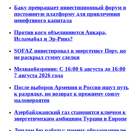
Баку превращает инвестиционный форум в
постоянную платформу для привлечения
ненефтяного капитала
Против кого объединяются Анкара,
Исламабад и Эр-Рияд?
SOFAZ инвестировал в энергетику Перу, но
не раскрыл сумму сделки
Медиаобозрение: С 16:00 6 августа до 16:00
7 августа 2026 года
После выборов Армения и Россия ищут путь
к разрядке, но возврат к прежнему союзу
маловероятен
Азербайджанский газ становится ключом к
энергетическим амбициям Турции в Европе
Диплом без работы: почему образование не