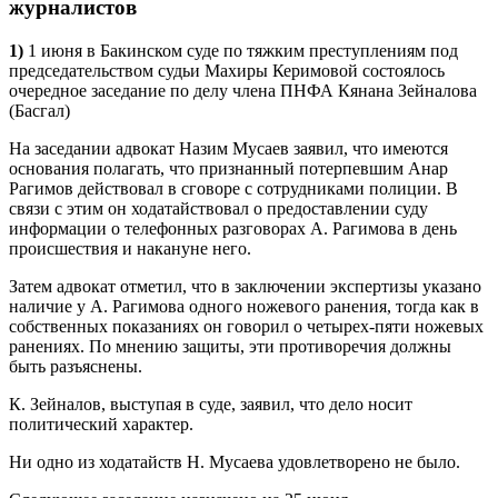
журналистов
1
)
1 июня в Бакинском суде по тяжким преступлениям под
председательством судьи Махиры Керимовой состоялось
очередное заседание по делу члена ПНФА Кянана Зейналова
(Басгал)
На заседании адвокат Назим Мусаев заявил, что имеются
основания полагать, что признанный потерпевшим Анар
Рагимов действовал в сговоре с сотрудниками полиции. В
связи с этим он ходатайствовал о предоставлении суду
информации о телефонных разговорах А. Рагимова в день
происшествия и накануне него.
Затем адвокат отметил, что в заключении экспертизы указано
наличие у А. Рагимова одного ножевого ранения, тогда как в
собственных показаниях он говорил о четырех-пяти ножевых
ранениях. По мнению защиты, эти противоречия должны
быть разъяснены.
К. Зейналов, выступая в суде, заявил, что дело носит
политический характер.
Ни одно из ходатайств Н. Мусаева удовлетворено не было.