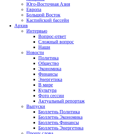
Юго-Восточная Азия
Европа
Большой Восток
Каспийский бассейн
Архив
Интервью
Вопрос-ответ
Сложный вопрос
Наши
Новости
Политика
Общество
Экономика
Финансы
Энергетика
В мире
Культура
Фото сессии
Актуальный репортаж
Выпуски
Бюллетнь Политика
Бюллетнь Экономика
Бюллетнь Финансы
Бюллетнь Энергетика
Прошу слова