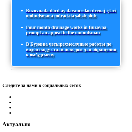
Buzovnada dörd ay davam edən drenaj işləri
ombudsmana müraciətə səbəb olub
Four-month drainage works in Buzovna
prompt an appeal to the ombudsman
В Бузовна четырехмесячные работы по
водоотводу стали поводом для обращения
к омбудсмену
Следите за нами в социальных сетях
Актуально