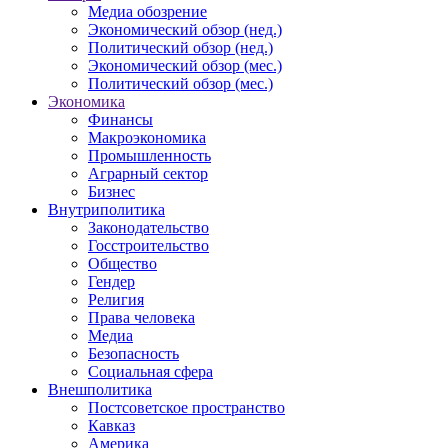
Медиа обозрение
Экономический обзор (нед.)
Политический обзор (нед.)
Экономический обзор (мес.)
Политический обзор (мес.)
Экономика
Финансы
Макроэкономика
Промышленность
Аграрный сектор
Бизнес
Внутриполитика
Законодательство
Госстроительство
Общество
Гендер
Религия
Права человека
Медиа
Безопасность
Социальная сфера
Внешполитика
Постсоветское пространство
Кавказ
Америка