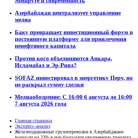
Мешруте и современность
Азербайджан централизует управление
медиа
Баку превращает инвестиционный форум в
постоянную платформу для привлечения
ненефтяного капитала
Против кого объединяются Анкара,
Исламабад и Эр-Рияд?
SOFAZ инвестировал в энергетику Перу, но
не раскрыл сумму сделки
Медиаобозрение: С 16:00 6 августа до 16:00
7 августа 2026 года
Главная страница
Экспресс-анализ
Железнодорожные грузоперевозки в Азербайджане
выросли на 23% в мае благодаря увеличению транзита