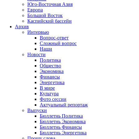
Юго-Восточная Азия
Европа
Большой Восток
Каспийский бассейн
Архив
Интервью
Вопрос-ответ
Сложный вопрос
Наши
Новости
Политика
Общество
Экономика
Финансы
Энергетика
В мире
Культура
Фото сессии
Актуальный репортаж
Выпуски
Бюллетнь Политика
Бюллетнь Экономика
Бюллетнь Финансы
Бюллетнь Энергетика
Прошу слова