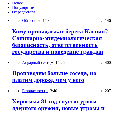
Новое
Популярные
От редактора
Общество,
15:34
146
Кому принадлежат берега Каспия?
Санитарно-эпидемиологическая
безопасность, ответственность
государства и поведение граждан
Аграрный сектор,
15:26
400
Производим больше соседа, но
платим дороже, чем у него
Безопасность,
13:40
207
Хиросима 81 год спустя: уроки
ядерного оружия, новые угрозы и