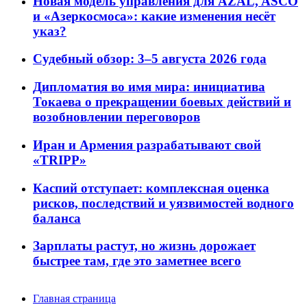
Новая модель управления для AZAL, ASCO
и «Азеркосмоса»: какие изменения несёт
указ?
Судебный обзор: 3–5 августа 2026 года
Дипломатия во имя мира: инициатива
Токаева о прекращении боевых действий и
возобновлении переговоров
Иран и Армения разрабатывают свой
«TRIPP»
Каспий отступает: комплексная оценка
рисков, последствий и уязвимостей водного
баланса
Зарплаты растут, но жизнь дорожает
быстрее там, где это заметнее всего
Главная страница