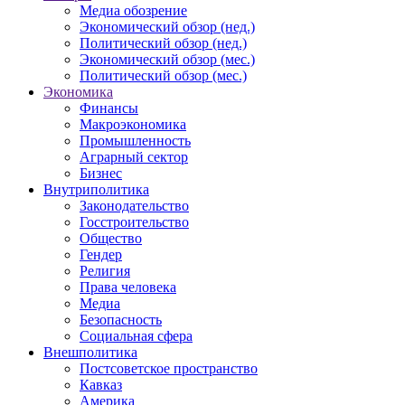
Медиа обозрение
Экономический обзор (нед.)
Политический обзор (нед.)
Экономический обзор (мес.)
Политический обзор (мес.)
Экономика
Финансы
Макроэкономика
Промышленность
Аграрный сектор
Бизнес
Внутриполитика
Законодательство
Госстроительство
Общество
Гендер
Религия
Права человека
Медиа
Безопасность
Социальная сфера
Внешполитика
Постсоветское пространство
Кавказ
Америка