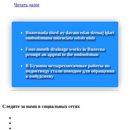
Читать далее
Buzovnada dörd ay davam edən drenaj işləri
ombudsmana müraciətə səbəb olub
Four-month drainage works in Buzovna
prompt an appeal to the ombudsman
В Бузовна четырехмесячные работы по
водоотводу стали поводом для обращения
к омбудсмену
Следите за нами в социальных сетях