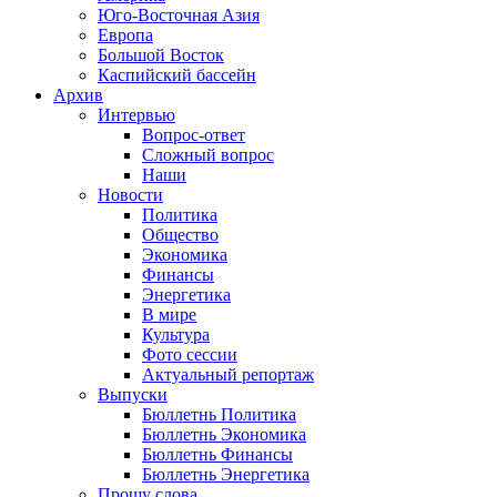
Юго-Восточная Азия
Европа
Большой Восток
Каспийский бассейн
Архив
Интервью
Вопрос-ответ
Сложный вопрос
Наши
Новости
Политика
Общество
Экономика
Финансы
Энергетика
В мире
Культура
Фото сессии
Актуальный репортаж
Выпуски
Бюллетнь Политика
Бюллетнь Экономика
Бюллетнь Финансы
Бюллетнь Энергетика
Прошу слова