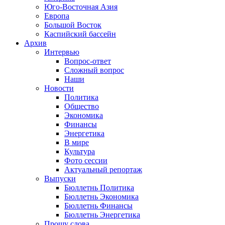
Юго-Восточная Азия
Европа
Большой Восток
Каспийский бассейн
Архив
Интервью
Вопрос-ответ
Сложный вопрос
Наши
Новости
Политика
Общество
Экономика
Финансы
Энергетика
В мире
Культура
Фото сессии
Актуальный репортаж
Выпуски
Бюллетнь Политика
Бюллетнь Экономика
Бюллетнь Финансы
Бюллетнь Энергетика
Прошу слова