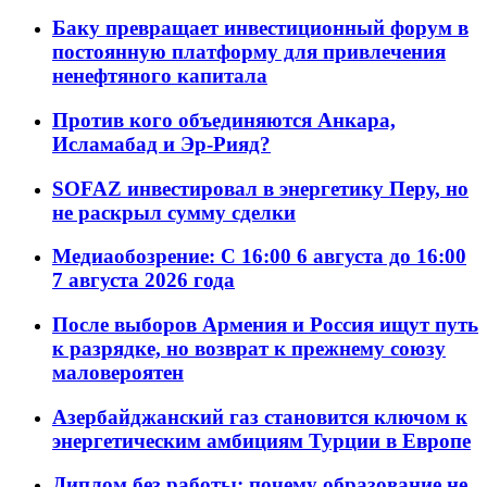
Баку превращает инвестиционный форум в
постоянную платформу для привлечения
ненефтяного капитала
Против кого объединяются Анкара,
Исламабад и Эр-Рияд?
SOFAZ инвестировал в энергетику Перу, но
не раскрыл сумму сделки
Медиаобозрение: С 16:00 6 августа до 16:00
7 августа 2026 года
После выборов Армения и Россия ищут путь
к разрядке, но возврат к прежнему союзу
маловероятен
Азербайджанский газ становится ключом к
энергетическим амбициям Турции в Европе
Диплом без работы: почему образование не