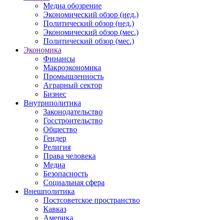
Медиа обозрение
Экономический обзор (нед.)
Политический обзор (нед.)
Экономический обзор (мес.)
Политический обзор (мес.)
Экономика
Финансы
Макроэкономика
Промышленность
Аграрный сектор
Бизнес
Внутриполитика
Законодательство
Госстроительство
Общество
Гендер
Религия
Права человека
Медиа
Безопасность
Социальная сфера
Внешполитика
Постсоветское пространство
Кавказ
Америка