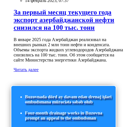
14 февраль 2025, 07:37
За первый месяц текущего года
экспорт азербайджанской нефти
снизился на 100 тыс. тонн
В январе 2025 года Азербайджан реализовал на
внешних рынках 2 млн тонн нефти и конденсата.
Объемы экспорта жидких углеводородов Азербайджана
снизились на 100 тыс. тонн. Об этом сообщается на
сайте Министерства энергетики Азербайджана.
Читать далее
Buzovnada dörd ay davam edən drenaj işləri
ombudsmana müraciətə səbəb olub
Four-month drainage works in Buzovna
prompt an appeal to the ombudsman