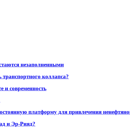
остаются незаполненными
ь транспортного коллапса?
е и современность
а
остоянную платформу для привлечения ненефтяно
ад и Эр-Рияд?