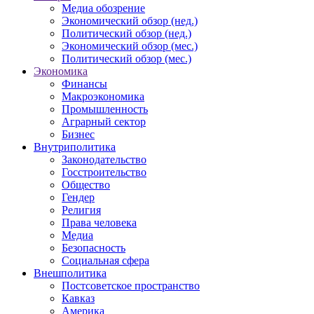
Медиа обозрение
Экономический обзор (нед.)
Политический обзор (нед.)
Экономический обзор (мес.)
Политический обзор (мес.)
Экономика
Финансы
Макроэкономика
Промышленность
Аграрный сектор
Бизнес
Внутриполитика
Законодательство
Госстроительство
Общество
Гендер
Религия
Права человека
Медиа
Безопасность
Социальная сфера
Внешполитика
Постсоветское пространство
Кавказ
Америка