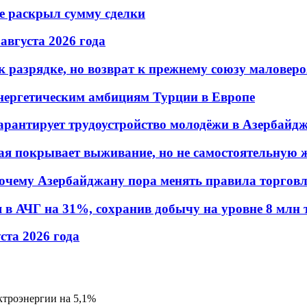
не раскрыл сумму сделки
 августа 2026 года
 разрядке, но возврат к прежнему союзу маловеро
энергетическим амбициям Турции в Европе
гарантирует трудоустройство молодёжи в Азербайд
ая покрывает выживание, но не самостоятельную 
почему Азербайджану пора менять правила торгов
в АЧГ на 31%, сохранив добычу на уровне 8 млн 
уста 2026 года
ктроэнергии на 5,1%