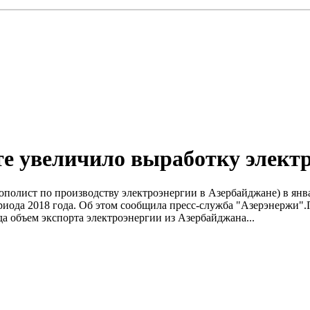
те увеличило выработку элект
полист по производству электроэнергии в Азербайджане) в январ
риода 2018 года. Об этом сообщила пресс-служба "Азерэнержи".П
да объем экспорта электроэнергии из Азербайджана...