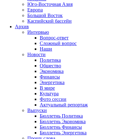
Юго-Восточная Азия
Европа
Большой Восток
Каспийский бассейн
Архив
Интервью
Вопрос-ответ
Сложный вопрос
Наши
Новости
Политика
Общество
Экономика
Финансы
Энергетика
В мире
Культура
Фото сессии
Актуальный репортаж
Выпуски
Бюллетнь Политика
Бюллетнь Экономика
Бюллетнь Финансы
Бюллетнь Энергетика
Прошу слова