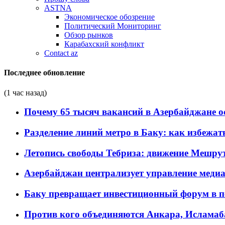
ASTNA
Экономическое обозрение
Политический Мониторинг
Обзор рынков
Карабахский конфликт
Contact az
Последнее обновление
(1 час назад)
Почему 65 тысяч вакансий в Азербайджане 
Разделение линий метро в Баку: как избежат
Летопись свободы Тебриза: движение Мешрут
Азербайджан централизует управление меди
Баку превращает инвестиционный форум в п
Против кого объединяются Анкара, Исламаб