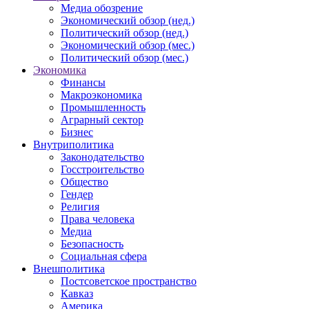
Медиа обозрение
Экономический обзор (нед.)
Политический обзор (нед.)
Экономический обзор (мес.)
Политический обзор (мес.)
Экономика
Финансы
Макроэкономика
Промышленность
Аграрный сектор
Бизнес
Внутриполитика
Законодательство
Госстроительство
Общество
Гендер
Религия
Права человека
Медиа
Безопасность
Социальная сфера
Внешполитика
Постсоветское пространство
Кавказ
Америка