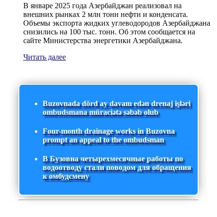
В январе 2025 года Азербайджан реализовал на
внешних рынках 2 млн тонн нефти и конденсата.
Объемы экспорта жидких углеводородов Азербайджана
снизились на 100 тыс. тонн. Об этом сообщается на
сайте Министерства энергетики Азербайджана.
Читать далее
Buzovnada dörd ay davam edən drenaj işləri
ombudsmana müraciətə səbəb olub
Four-month drainage works in Buzovna
prompt an appeal to the ombudsman
В Бузовна четырехмесячные работы по
водоотводу стали поводом для обращения
к омбудсмену