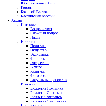
Юго-Восточная Азия
Европа
Большой Восток
Каспийский бассейн
Архив
Интервью
Вопрос-ответ
Сложный вопрос
Наши
Новости
Политика
Общество
Экономика
Финансы
Энергетика
В мире
Культура
Фото сессии
Актуальный репортаж
Выпуски
Бюллетнь Политика
Бюллетнь Экономика
Бюллетнь Финансы
Бюллетнь Энергетика
Прошу слова