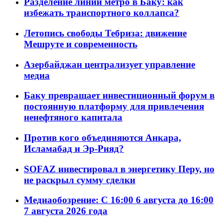
Разделение линий метро в Баку: как
избежать транспортного коллапса?
Летопись свободы Тебриза: движение
Мешруте и современность
Азербайджан централизует управление
медиа
Баку превращает инвестиционный форум в
постоянную платформу для привлечения
ненефтяного капитала
Против кого объединяются Анкара,
Исламабад и Эр-Рияд?
SOFAZ инвестировал в энергетику Перу, но
не раскрыл сумму сделки
Медиаобозрение: С 16:00 6 августа до 16:00
7 августа 2026 года