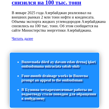
снизился на 100 тыс. тонн
В январе 2025 года Азербайджан реализовал на
внешних рынках 2 млн тонн нефти и конденсата.
Объемы экспорта жидких углеводородов Азербайджана
снизились на 100 тыс. тонн. Об этом сообщается на
сайте Министерства энергетики Азербайджана.
Читать далее
Buzovnada dörd ay davam edən drenaj işləri
ombudsmana müraciətə səbəb olub
Four-month drainage works in Buzovna
prompt an appeal to the ombudsman
В Бузовна четырехмесячные работы по
водоотводу стали поводом для обращения
к омбудсмену