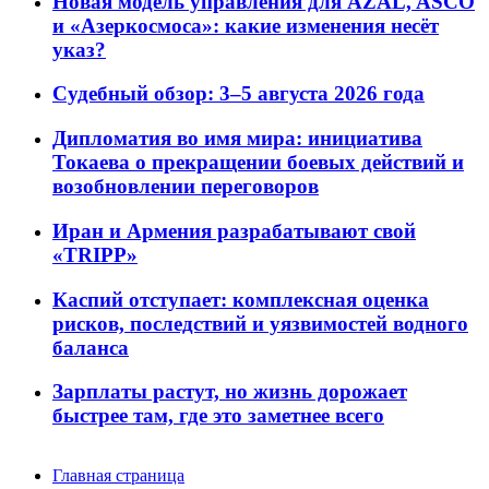
Новая модель управления для AZAL, ASCO
и «Азеркосмоса»: какие изменения несёт
указ?
Судебный обзор: 3–5 августа 2026 года
Дипломатия во имя мира: инициатива
Токаева о прекращении боевых действий и
возобновлении переговоров
Иран и Армения разрабатывают свой
«TRIPP»
Каспий отступает: комплексная оценка
рисков, последствий и уязвимостей водного
баланса
Зарплаты растут, но жизнь дорожает
быстрее там, где это заметнее всего
Главная страница