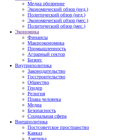
Медиа обозрение
Экономический обзор (нед.)
Политический обзор (нед.)
Экономический обзор (мес.)
Политический обзор (мес.)
Экономика
Финансы
Макроэкономика
Промышленность
Аграрный сектор
Бизнес
Внутриполитика
Законодательство
Госстроительство
Общество
Гендер
Религия
Права человека
Медиа
Безопасность
Социальная сфера
Внешполитика
Постсоветское пространство
Кавказ
Америка