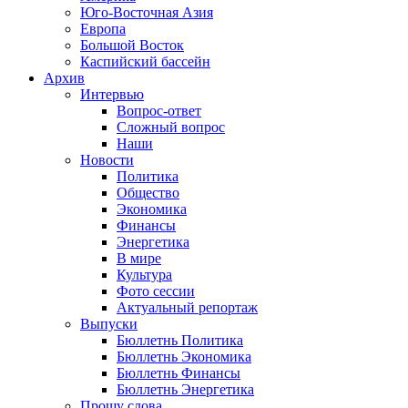
Юго-Восточная Азия
Европа
Большой Восток
Каспийский бассейн
Архив
Интервью
Вопрос-ответ
Сложный вопрос
Наши
Новости
Политика
Общество
Экономика
Финансы
Энергетика
В мире
Культура
Фото сессии
Актуальный репортаж
Выпуски
Бюллетнь Политика
Бюллетнь Экономика
Бюллетнь Финансы
Бюллетнь Энергетика
Прошу слова