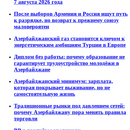
7 августа 2026 года
После выборов Армения и Россия ищут путь
к разрядке, но возврат к прежнему союзу
маловероятен
Азербайджанский газ становится ключом к
энергетическим амбициям Турции в Европе
Диплом без работы: почему образование не
гарантирует трудоустройство молодёжи в
Азербайджане
Азербайджанский минимум: зарплата,
которая покрывает выживание, но не
самостоятельную жизнь
Традиционные рынки под давлением сетей:
почему Азербайджану пора менять правила
торговли