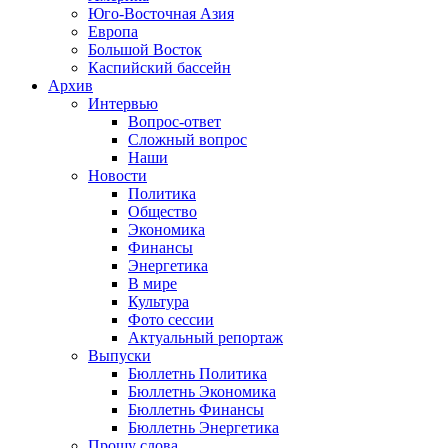
Юго-Восточная Азия
Европа
Большой Восток
Каспийский бассейн
Архив
Интервью
Вопрос-ответ
Сложный вопрос
Наши
Новости
Политика
Общество
Экономика
Финансы
Энергетика
В мире
Культура
Фото сессии
Актуальный репортаж
Выпуски
Бюллетнь Политика
Бюллетнь Экономика
Бюллетнь Финансы
Бюллетнь Энергетика
Прошу слова