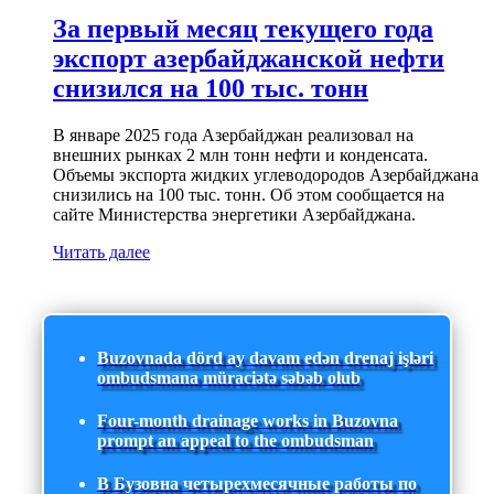
За первый месяц текущего года
экспорт азербайджанской нефти
снизился на 100 тыс. тонн
В январе 2025 года Азербайджан реализовал на
внешних рынках 2 млн тонн нефти и конденсата.
Объемы экспорта жидких углеводородов Азербайджана
снизились на 100 тыс. тонн. Об этом сообщается на
сайте Министерства энергетики Азербайджана.
Читать далее
Buzovnada dörd ay davam edən drenaj işləri
ombudsmana müraciətə səbəb olub
Four-month drainage works in Buzovna
prompt an appeal to the ombudsman
В Бузовна четырехмесячные работы по