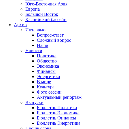
Юго-Восточная Азия
Европа
Большой Восток
Каспийский бассейн
Архив
Интервью
Вопрос-ответ
Сложный вопрос
Наши
Новости
Политика
Общество
Экономика
Финансы
Энергетика
В мире
Культура
Фото сессии
Актуальный репортаж
Выпуски
Бюллетнь Политика
Бюллетнь Экономика
Бюллетнь Финансы
Бюллетнь Энергетика
Прошу слова