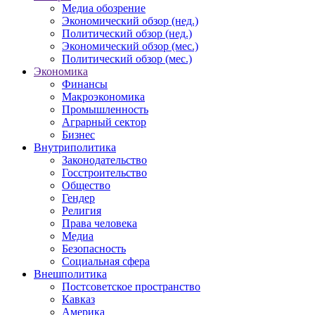
Медиа обозрение
Экономический обзор (нед.)
Политический обзор (нед.)
Экономический обзор (мес.)
Политический обзор (мес.)
Экономика
Финансы
Макроэкономика
Промышленность
Аграрный сектор
Бизнес
Внутриполитика
Законодательство
Госстроительство
Общество
Гендер
Религия
Права человека
Медиа
Безопасность
Социальная сфера
Внешполитика
Постсоветское пространство
Кавказ
Америка