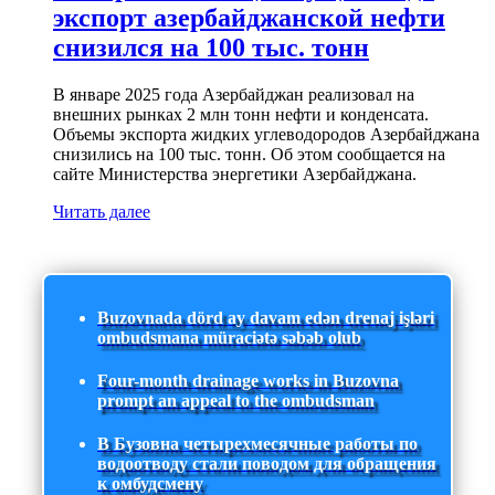
экспорт азербайджанской нефти
снизился на 100 тыс. тонн
В январе 2025 года Азербайджан реализовал на
внешних рынках 2 млн тонн нефти и конденсата.
Объемы экспорта жидких углеводородов Азербайджана
снизились на 100 тыс. тонн. Об этом сообщается на
сайте Министерства энергетики Азербайджана.
Читать далее
Buzovnada dörd ay davam edən drenaj işləri
ombudsmana müraciətə səbəb olub
Four-month drainage works in Buzovna
prompt an appeal to the ombudsman
В Бузовна четырехмесячные работы по
водоотводу стали поводом для обращения
к омбудсмену