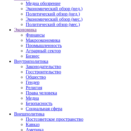
Медиа обозрение
Экономический обзор (нед.)
Политический обзор (нед.)
Экономический обзор (мес.)
Политический обзор (мес.)
Экономика
Финансы
Макроэкономика
Промышленность
Аграрный сектор
Бизнес
Внутриполитика
Законодательство
Госстроительство
Общество
Гендер
Религия
Права человека
Медиа
Безопасность
Социальная сфера
Внешполитика
Постсоветское пространство
Кавказ
Америка