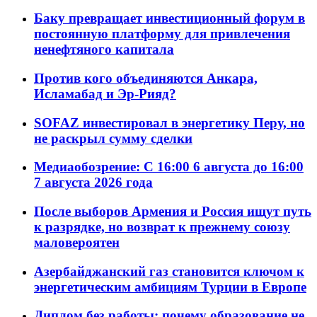
Баку превращает инвестиционный форум в
постоянную платформу для привлечения
ненефтяного капитала
Против кого объединяются Анкара,
Исламабад и Эр-Рияд?
SOFAZ инвестировал в энергетику Перу, но
не раскрыл сумму сделки
Медиаобозрение: С 16:00 6 августа до 16:00
7 августа 2026 года
После выборов Армения и Россия ищут путь
к разрядке, но возврат к прежнему союзу
маловероятен
Азербайджанский газ становится ключом к
энергетическим амбициям Турции в Европе
Диплом без работы: почему образование не