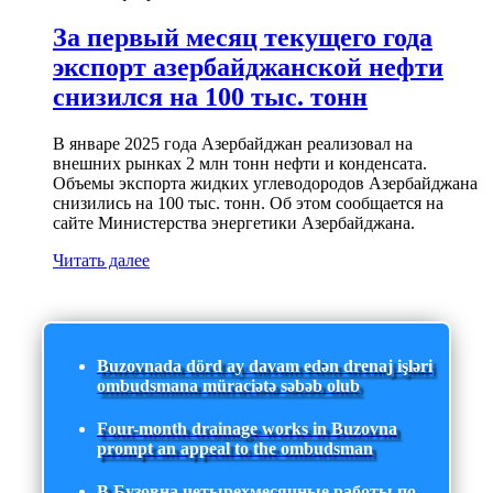
За первый месяц текущего года
экспорт азербайджанской нефти
снизился на 100 тыс. тонн
В январе 2025 года Азербайджан реализовал на
внешних рынках 2 млн тонн нефти и конденсата.
Объемы экспорта жидких углеводородов Азербайджана
снизились на 100 тыс. тонн. Об этом сообщается на
сайте Министерства энергетики Азербайджана.
Читать далее
Buzovnada dörd ay davam edən drenaj işləri
ombudsmana müraciətə səbəb olub
Four-month drainage works in Buzovna
prompt an appeal to the ombudsman
В Бузовна четырехмесячные работы по