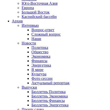
Юго-Восточная Азия
Европа
Большой Восток
Каспийский бассейн
Архив
Интервью
Вопрос-ответ
Сложный вопрос
Наши
Новости
Политика
Общество
Экономика
Финансы
Энергетика
В мире
Культура
Фото сессии
Актуальный репортаж
Выпуски
Бюллетнь Политика
Бюллетнь Экономика
Бюллетнь Финансы
Бюллетнь Энергетика
Прошу слова