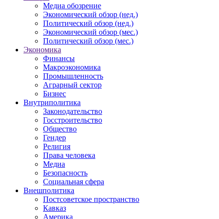
Медиа обозрение
Экономический обзор (нед.)
Политический обзор (нед.)
Экономический обзор (мес.)
Политический обзор (мес.)
Экономика
Финансы
Макроэкономика
Промышленность
Аграрный сектор
Бизнес
Внутриполитика
Законодательство
Госстроительство
Общество
Гендер
Религия
Права человека
Медиа
Безопасность
Социальная сфера
Внешполитика
Постсоветское пространство
Кавказ
Америка