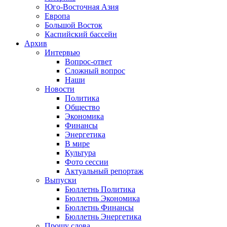
Юго-Восточная Азия
Европа
Большой Восток
Каспийский бассейн
Архив
Интервью
Вопрос-ответ
Сложный вопрос
Наши
Новости
Политика
Общество
Экономика
Финансы
Энергетика
В мире
Культура
Фото сессии
Актуальный репортаж
Выпуски
Бюллетнь Политика
Бюллетнь Экономика
Бюллетнь Финансы
Бюллетнь Энергетика
Прошу слова