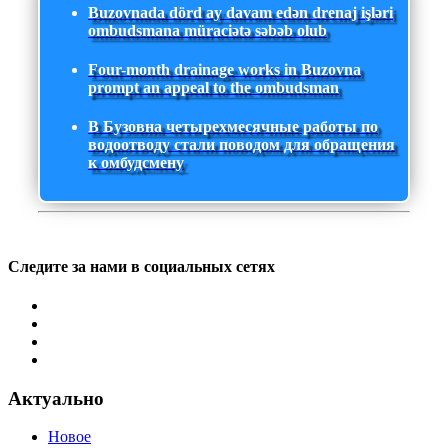
Buzovnada dörd ay davam edən drenaj işləri
ombudsmana müraciətə səbəb olub
Four-month drainage works in Buzovna
prompt an appeal to the ombudsman
В Бузовна четырехмесячные работы по
водоотводу стали поводом для обращения
к омбудсмену
Следите за нами в социальных сетях
Актуально
Новое