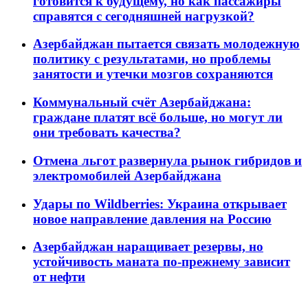
готовится к будущему, но как пассажиры
справятся с сегодняшней нагрузкой?
Азербайджан пытается связать молодежную
политику с результатами, но проблемы
занятости и утечки мозгов сохраняются
Коммунальный счёт Азербайджана:
граждане платят всё больше, но могут ли
они требовать качества?
Отмена льгот развернула рынок гибридов и
электромобилей Азербайджана
Удары по Wildberries: Украина открывает
новое направление давления на Россию
Азербайджан наращивает резервы, но
устойчивость маната по-прежнему зависит
от нефти