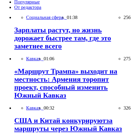
Популярные
От редактора
Социальная сфера,
01:38
256
Зарплаты растут, но жизнь
дорожает быстрее там, где это
заметнее всего
Кавказ,
01:06
275
«Маршрут Трампа» выходит на
местность: Армения торопит
проект, способный изменить
Южный Кавказ
Кавказ,
00:32
326
США и Китай конкурируютза
маршруты через Южный Кавказ