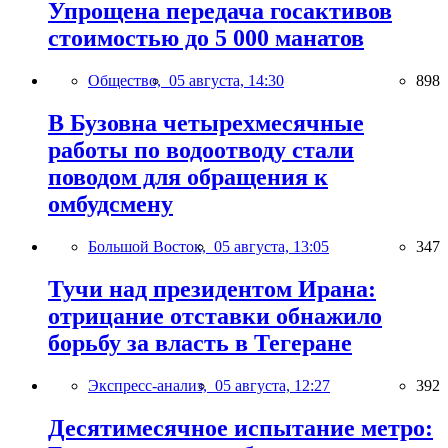
Упрощена передача госактивов
стоимостью до 5 000 манатов
Общество,
05 августа, 14:30
898
В Бузовна четырехмесячные
работы по водоотводу стали
поводом для обращения к
омбудсмену
Большой Восток,
05 августа, 13:05
347
Тучи над президентом Ирана:
отрицание отставки обнажило
борьбу за власть в Тегеране
Экспресс-анализ,
05 августа, 12:27
392
Десятимесячное испытание метро: