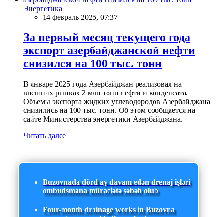
Энергетика
14 февраль 2025, 07:37
За первый месяц текущего года
экспорт азербайджанской нефти
снизился на 100 тыс. тонн
В январе 2025 года Азербайджан реализовал на
внешних рынках 2 млн тонн нефти и конденсата.
Объемы экспорта жидких углеводородов Азербайджана
снизились на 100 тыс. тонн. Об этом сообщается на
сайте Министерства энергетики Азербайджана.
Читать далее
Buzovnada dörd ay davam edən drenaj işləri
ombudsmana müraciətə səbəb olub
Four-month drainage works in Buzovna