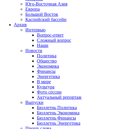
Юго-Восточная Азия
Европа
Большой Восток
Каспийский бассейн
Архив
Интервью
Вопрос-ответ
Сложный вопрос
Наши
Новости
Политика
Общество
Экономика
Финансы
Энергетика
В мире
Культура
Фото сессии
Актуальный репортаж
Выпуски
Бюллетнь Политика
Бюллетнь Экономика
Бюллетнь Финансы
Бюллетнь Энергетика
Прошу слова