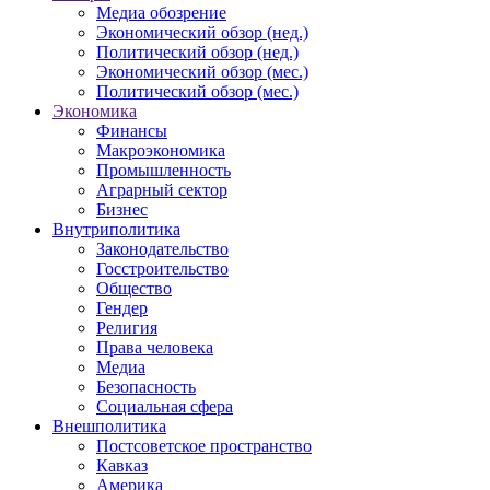
Медиа обозрение
Экономический обзор (нед.)
Политический обзор (нед.)
Экономический обзор (мес.)
Политический обзор (мес.)
Экономика
Финансы
Макроэкономика
Промышленность
Аграрный сектор
Бизнес
Внутриполитика
Законодательство
Госстроительство
Общество
Гендер
Религия
Права человека
Медиа
Безопасность
Социальная сфера
Внешполитика
Постсоветское пространство
Кавказ
Америка