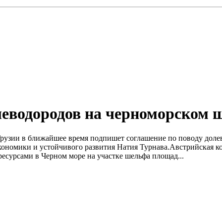
глеводородов на черноморском 
а Грузии в ближайшее время подпишет соглашение по поводу дол
ономики и устойчивого развития Натия Турнава.Австрийская ко
есурсами в Черном море на участке шельфа площад...