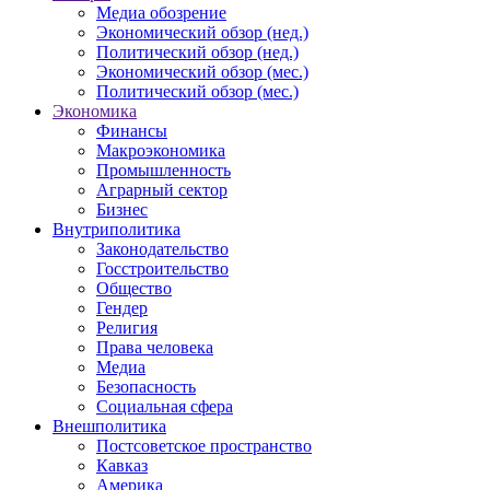
Медиа обозрение
Экономический обзор (нед.)
Политический обзор (нед.)
Экономический обзор (мес.)
Политический обзор (мес.)
Экономика
Финансы
Макроэкономика
Промышленность
Аграрный сектор
Бизнес
Внутриполитика
Законодательство
Госстроительство
Общество
Гендер
Религия
Права человека
Медиа
Безопасность
Социальная сфера
Внешполитика
Постсоветское пространство
Кавказ
Америка