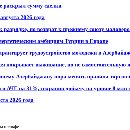
не раскрыл сумму сделки
 августа 2026 года
 разрядке, но возврат к прежнему союзу маловеро
энергетическим амбициям Турции в Европе
гарантирует трудоустройство молодёжи в Азербайд
ая покрывает выживание, но не самостоятельную 
почему Азербайджану пора менять правила торгов
в АЧГ на 31%, сохранив добычу на уровне 8 млн 
уста 2026 года
ом шельфе