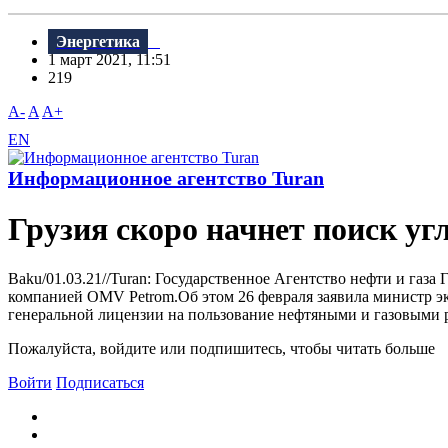
Энергетика
1 март 2021, 11:51
219
A-
A
A+
EN
Информационное агентство Turan
Грузия скоро начнет поиск у
Baku/01.03.21//Turan: Государственное Агентство нефти и газ
компанией OMV Petrom.Об этом 26 февраля заявила министр эк
генеральной лицензии на пользование нефтяными и газовыми р
Пожалуйста, войдите или подпишитесь, чтобы читать больше
Войти
Подписаться