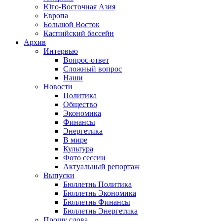
Юго-Восточная Азия
Европа
Большой Восток
Каспийский бассейн
Архив
Интервью
Вопрос-ответ
Сложный вопрос
Наши
Новости
Политика
Общество
Экономика
Финансы
Энергетика
В мире
Культура
Фото сессии
Актуальный репортаж
Выпуски
Бюллетнь Политика
Бюллетнь Экономика
Бюллетнь Финансы
Бюллетнь Энергетика
Прошу слова