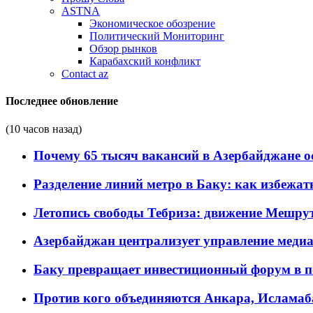
ASTNA
Экономическое обозрение
Политический Мониторинг
Обзор рынков
Карабахский конфликт
Contact az
Последнее обновление
(10 часов назад)
Почему 65 тысяч вакансий в Азербайджане 
Разделение линий метро в Баку: как избежат
Летопись свободы Тебриза: движение Мешрут
Азербайджан централизует управление меди
Баку превращает инвестиционный форум в п
Против кого объединяются Анкара, Исламаб