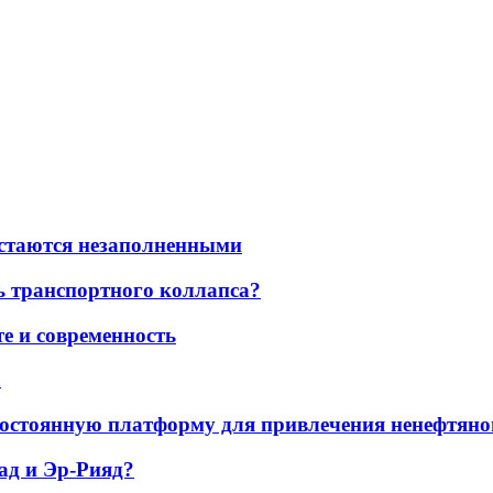
остаются незаполненными
ь транспортного коллапса?
е и современность
а
остоянную платформу для привлечения ненефтяно
ад и Эр-Рияд?