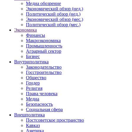
Медиа обозрение
Экономический обзор (нед.)
Политический обзор (нед.)
Экономический обзор (мес.)
Политический обзор (мес.)
Экономика
Финансы
Макроэкономика
Промышленность
Аграрный сектор
Бизнес
Внутриполитика
Законодательство
Госстроительство
Общество
Гендер
Религия
Права человека
Медиа
Безопасность
Социальная сфера
Внешполитика
Постсоветское пространство
Кавказ
Америка