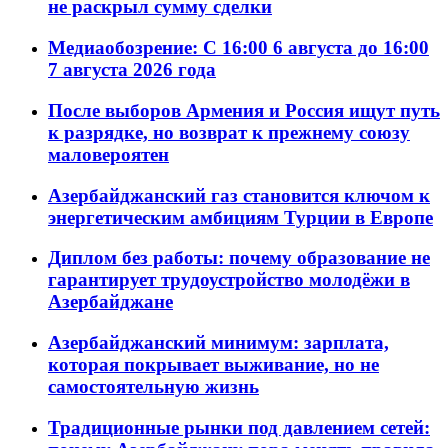
не раскрыл сумму сделки
Медиаобозрение: С 16:00 6 августа до 16:00
7 августа 2026 года
После выборов Армения и Россия ищут путь
к разрядке, но возврат к прежнему союзу
маловероятен
Азербайджанский газ становится ключом к
энергетическим амбициям Турции в Европе
Диплом без работы: почему образование не
гарантирует трудоустройство молодёжи в
Азербайджане
Азербайджанский минимум: зарплата,
которая покрывает выживание, но не
самостоятельную жизнь
Традиционные рынки под давлением сетей: