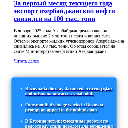
За первый месяц текущего года
экспорт азербайджанской нефти
снизился на 100 тыс. тонн
В январе 2025 года Азербайджан реализовал на
внешних рынках 2 млн тонн нефти и конденсата.
Объемы экспорта жидких углеводородов Азербайджана
снизились на 100 тыс. тонн. Об этом сообщается на
сайте Министерства энергетики Азербайджана.
Читать далее
Buzovnada dörd ay davam edən drenaj işləri
ombudsmana müraciətə səbəb olub
Four-month drainage works in Buzovna
prompt an appeal to the ombudsman
В Бузовна четырехмесячные работы по
водоотводу стали поводом для обращения