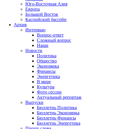
Юго-Восточная Азия
Европа
Большой Восток
Каспийский бассейн
Архив
Интервью
Вопрос-ответ
Сложный вопрос
Наши
Новости
Политика
Общество
Экономика
Финансы
Энергетика
В мире
Культура
Фото сессии
Актуальный репортаж
Выпуски
Бюллетнь Политика
Бюллетнь Экономика
Бюллетнь Финансы
Бюллетнь Энергетика
Прошу слова