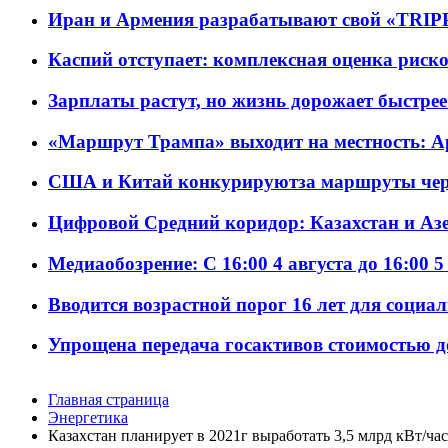
Иран и Армения разрабатывают свой «TRIP
Каспий отступает: комплексная оценка риско
Зарплаты растут, но жизнь дорожает быстрее т
«Маршрут Трампа» выходит на местность: А
США и Китай конкурируютза маршруты че
Цифровой Средний коридор: Казахстан и Аз
Медиаобозрение: С 16:00 4 августа до 16:00 5
Вводится возрастной порог 16 лет для социа
Упрощена передача госактивов стоимостью д
Главная страница
Энергетика
Казахстан планирует в 2021г выработать 3,5 млрд кВт/ч