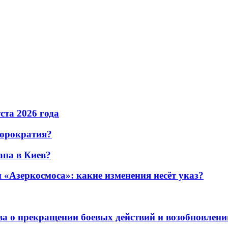
уста 2026 года
бюрократия?
ана в Киев?
«Азеркосмоса»: какие изменения несёт указ?
а о прекращении боевых действий и возобновлени