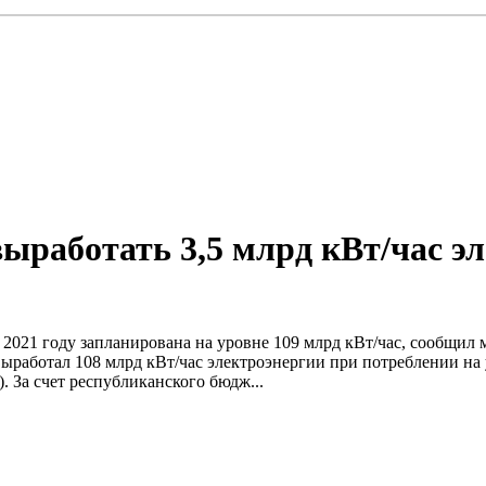
выработать 3,5 млрд кВт/час э
 в 2021 году запланирована на уровне 109 млрд кВт/час, сообщи
 выработал 108 млрд кВт/час электроэнергии при потреблении н
). За счет республиканского бюдж...