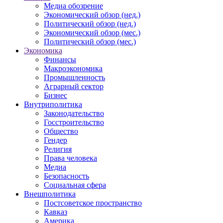
Медиа обозрение
Экономический обзор (нед.)
Политический обзор (нед.)
Экономический обзор (мес.)
Политический обзор (мес.)
Экономика
Финансы
Макроэкономика
Промышленность
Аграрный сектор
Бизнес
Внутриполитика
Законодательство
Госстроительство
Общество
Гендер
Религия
Права человека
Медиа
Безопасность
Социальная сфера
Внешполитика
Постсоветское пространство
Кавказ
Америка