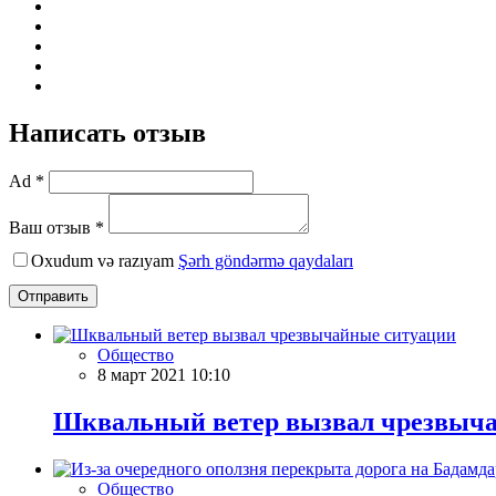
Написать отзыв
Ad *
Ваш отзыв *
Oxudum və razıyam
Şərh göndərmə qaydaları
Отправить
Общество
8 март 2021 10:10
Шквальный ветер вызвал чрезвыч
Общество