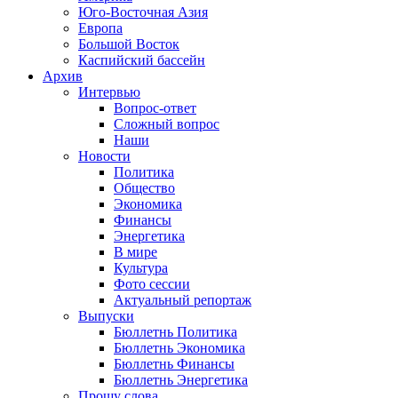
Юго-Восточная Азия
Европа
Большой Восток
Каспийский бассейн
Архив
Интервью
Вопрос-ответ
Сложный вопрос
Наши
Новости
Политика
Общество
Экономика
Финансы
Энергетика
В мире
Культура
Фото сессии
Актуальный репортаж
Выпуски
Бюллетнь Политика
Бюллетнь Экономика
Бюллетнь Финансы
Бюллетнь Энергетика
Прошу слова