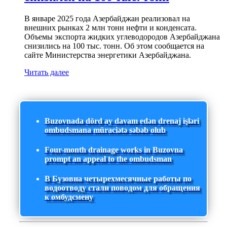
В январе 2025 года Азербайджан реализовал на
внешних рынках 2 млн тонн нефти и конденсата.
Объемы экспорта жидких углеводородов Азербайджана
снизились на 100 тыс. тонн. Об этом сообщается на
сайте Министерства энергетики Азербайджана.
Читать далее
Buzovnada dörd ay davam edən drenaj işləri
ombudsmana müraciətə səbəb olub
Four-month drainage works in Buzovna
prompt an appeal to the ombudsman
В Бузовна четырехмесячные работы по
водоотводу стали поводом для обращения
к омбудсмену