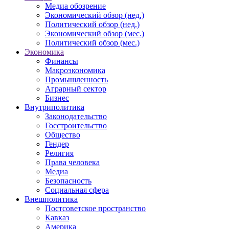
Медиа обозрение
Экономический обзор (нед.)
Политический обзор (нед.)
Экономический обзор (мес.)
Политический обзор (мес.)
Экономика
Финансы
Макроэкономика
Промышленность
Аграрный сектор
Бизнес
Внутриполитика
Законодательство
Госстроительство
Общество
Гендер
Религия
Права человека
Медиа
Безопасность
Социальная сфера
Внешполитика
Постсоветское пространство
Кавказ
Америка