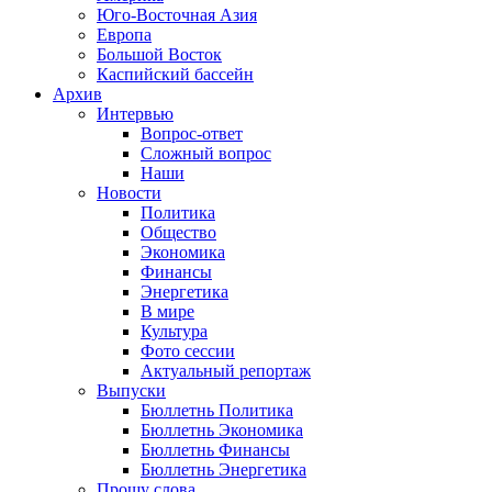
Юго-Восточная Азия
Европа
Большой Восток
Каспийский бассейн
Архив
Интервью
Вопрос-ответ
Сложный вопрос
Наши
Новости
Политика
Общество
Экономика
Финансы
Энергетика
В мире
Культура
Фото сессии
Актуальный репортаж
Выпуски
Бюллетнь Политика
Бюллетнь Экономика
Бюллетнь Финансы
Бюллетнь Энергетика
Прошу слова