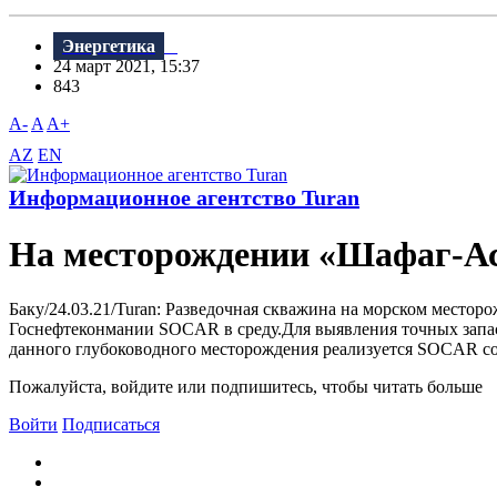
Энергетика
24 март 2021, 15:37
843
A-
A
A+
AZ
EN
Информационное агентство Turan
На месторождении «Шафаг-Ас
Баку/24.03.21/Turan: Разведочная скважина на морском место
Госнефтеконмании SOCAR в среду.Для выявления точных запас
данного глубоководного месторождения реализуется SOCAR совм
Пожалуйста, войдите или подпишитесь, чтобы читать больше
Войти
Подписаться