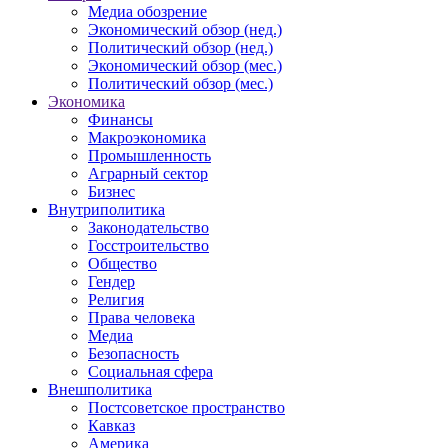
Медиа обозрение
Экономический обзор (нед.)
Политический обзор (нед.)
Экономический обзор (мес.)
Политический обзор (мес.)
Экономика
Финансы
Макроэкономика
Промышленность
Аграрный сектор
Бизнес
Внутриполитика
Законодательство
Госстроительство
Общество
Гендер
Религия
Права человека
Медиа
Безопасность
Социальная сфера
Внешполитика
Постсоветское пространство
Кавказ
Америка