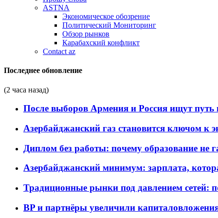
ASTNA
Экономическое обозрение
Политический Мониторинг
Обзор рынков
Карабахский конфликт
Contact az
Последнее обновление
(2 часа назад)
После выборов Армения и Россия ищут путь к
Азербайджанский газ становится ключом к 
Диплом без работы: почему образование не 
Азербайджанский минимум: зарплата, котор
Традиционные рынки под давлением сетей: 
BP и партнёры увеличили капиталовложения 