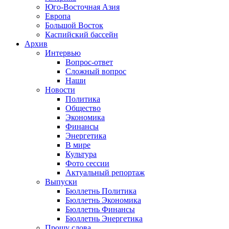
Юго-Восточная Азия
Европа
Большой Восток
Каспийский бассейн
Архив
Интервью
Вопрос-ответ
Сложный вопрос
Наши
Новости
Политика
Общество
Экономика
Финансы
Энергетика
В мире
Культура
Фото сессии
Актуальный репортаж
Выпуски
Бюллетнь Политика
Бюллетнь Экономика
Бюллетнь Финансы
Бюллетнь Энергетика
Прошу слова