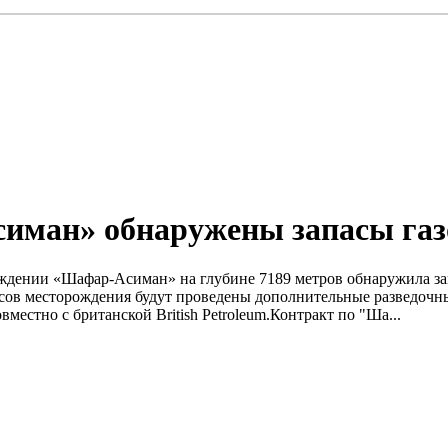
иман» обнаружены запасы газ
рождении «Шафар-Асиман» на глубине 7189 метров обнаружила за
ов месторождения будут проведены дополнительные разведочные
естно с британской British Petroleum.Контракт по "Ша...