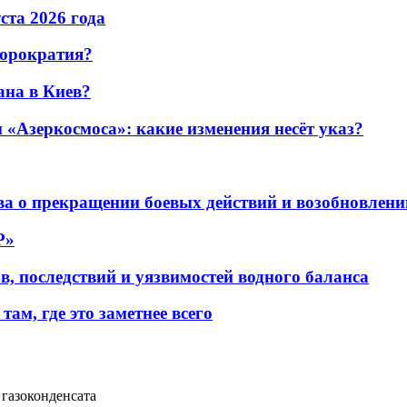
уста 2026 года
бюрократия?
ана в Киев?
«Азеркосмоса»: какие изменения несёт указ?
а о прекращении боевых действий и возобновлени
P»
в, последствий и уязвимостей водного баланса
ам, где это заметнее всего
газоконденсата