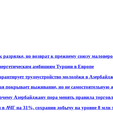
 разрядке, но возврат к прежнему союзу маловеро
энергетическим амбициям Турции в Европе
гарантирует трудоустройство молодёжи в Азербайд
ая покрывает выживание, но не самостоятельную 
почему Азербайджану пора менять правила торгов
в АЧГ на 31%, сохранив добычу на уровне 8 млн 